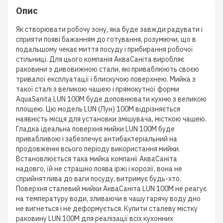
Опис
Як створювати робочу зону, яка буде завжди радувати і
сприяти появі бажанням до готування, розуміючи, що в
подальшому чекає миття посуду і прибирання робочої
стільниці. Для цього компанія АкваСаніта виробляє
раковини з дивовижною стали, які приваблюють своєю
тривалої експлуатації і блискучою поверхнею. Мийка з
такої сталі з великою чашею і прямокутної форми
AquaSanita LUN 100M буде доповнювати кухню з великою
площею. Цю модель LUN (Лун) 100M відрізняється
наявність місця для установки змішувача, місткою чашею.
Гладка ідеальна поверхня мийки LUN 100M буде
привабливою і забезпечує антибактеріальний на
продовженні всього періоду використання мийки.
Встановлюється така мийка компанії АкваСаніта
надовго, їй не страшно поява іржі і корозії, вона не
сприйнятлива до ваги посуду, витримує будь-хто.
Поверхня сталевий мийки АкваСаніта LUN 100M не реагує
на температуру води, зливаючи в чашу гарячу воду дно
не вигнеться і не деформується. Купити сталеву містку
раковину LUN 100M для реалізації всіх кухонних