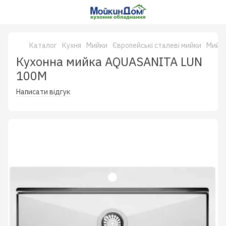
Каталог
Кухня
Мийки
Європейські сталеві мийки
Мийки
Кухонна мийка AQUASANITA LUN
100M
Написати відгук