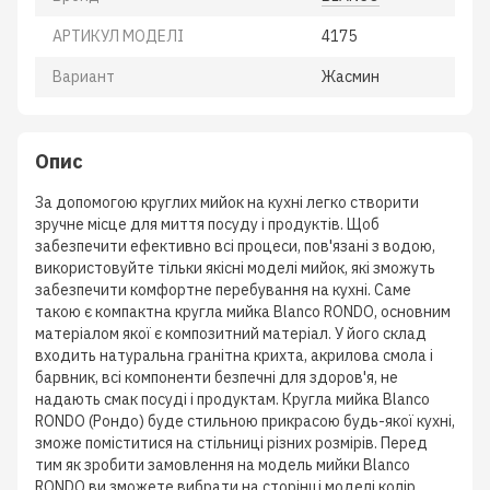
АРТИКУЛ МОДЕЛІ
4175
Вариант
Жасмин
Опис
За допомогою круглих мийок на кухні легко створити
зручне місце для миття посуду і продуктів. Щоб
забезпечити ефективно всі процеси, пов'язані з водою,
використовуйте тільки якісні моделі мийок, які зможуть
забезпечити комфортне перебування на кухні. Саме
такою є компактна кругла мийка Blanco RONDO, основним
матеріалом якої є композитний матеріал. У його склад
входить натуральна гранітна крихта, акрилова смола і
барвник, всі компоненти безпечні для здоров'я, не
надають смак посуді і продуктам. Кругла мийка Blanco
RONDO (Рондо) буде стильною прикрасою будь-якої кухні,
зможе поміститися на стільниці різних розмірів. Перед
тим як зробити замовлення на модель мийки Blanco
RONDO ви зможете вибрати на сторінці моделі колір