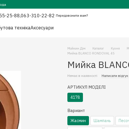
года
55-25-88,
063-310-22-82
Передзвонити вам?
утова техніка
Аксесуари
Мойкин Дім
Каталог
Кухня
М
Мийка BLANCO RONDOVAL 45
Мийка BLANC
Немає в наявності
Написати відгук
АРТИКУЛ МОДЕЛІ
4178
Вариант
Жасмин
Шампань
Песо