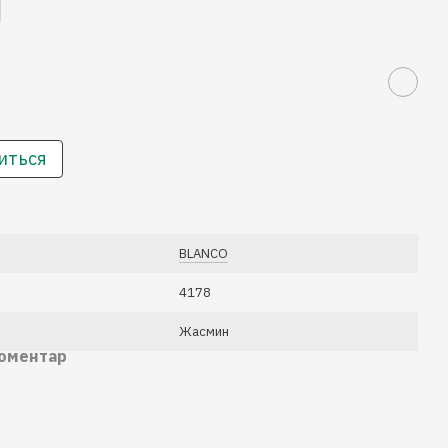
иться
BLANCO
4178
Жасмин
коментар