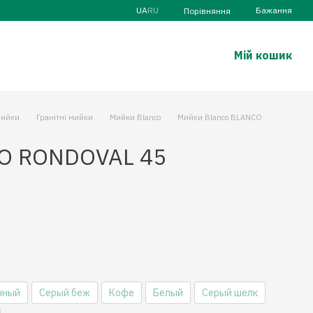
UA
RU
Бажання
Порівняння
Мій кошик
ийки
Гранітні мийки
Мийки Blanco
Мийки Blanco BLANCO
O RONDOVAL 45
чный
Серый беж
Кофе
Белый
Серый шелк