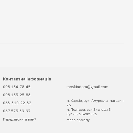
Контактна інформація
098 154-78-45
moykindom@gmail.com
098 155-25-88
м. Харків, вул. Амурська, магазин
063-310-22-82
26
м. Полтава, вул.Злагоди 3.
067 575-33-97
Зупинка Боженка
Передзвонити вам?
Мапа проїзду