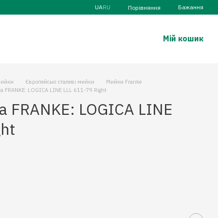
UA
RU
Бажання
Порівняння
Мій кошик
ийки
Європейські сталеві мийки
Мийки Franke
а FRANKE: LOGICA LINE LLL 611-79 Right
а FRANKE: LOGICA LINE
ght