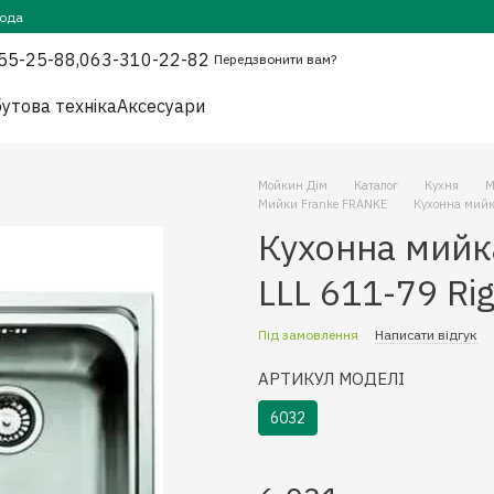
года
55-25-88,
063-310-22-82
Передзвонити вам?
утова техніка
Аксесуари
Мойкин Дім
Каталог
Кухня
М
Мийки Franke FRANKE
Кухонна мийк
Кухонна мийк
LLL 611-79 Ri
Під замовлення
Написати відгук
АРТИКУЛ МОДЕЛІ
6032