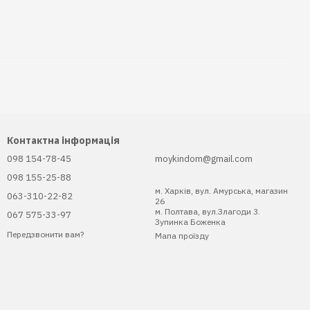
Контактна інформація
098 154-78-45
moykindom@gmail.com
098 155-25-88
м. Харків, вул. Амурська, магазин
063-310-22-82
26
м. Полтава, вул.Злагоди 3.
067 575-33-97
Зупинка Боженка
Передзвонити вам?
Мапа проїзду