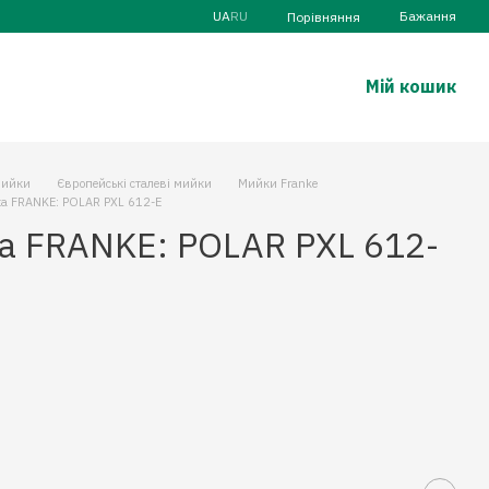
UA
RU
Бажання
Порівняння
Мій кошик
ийки
Європейські сталеві мийки
Мийки Franke
а FRANKE: POLAR PXL 612-E
а FRANKE: POLAR PXL 612-