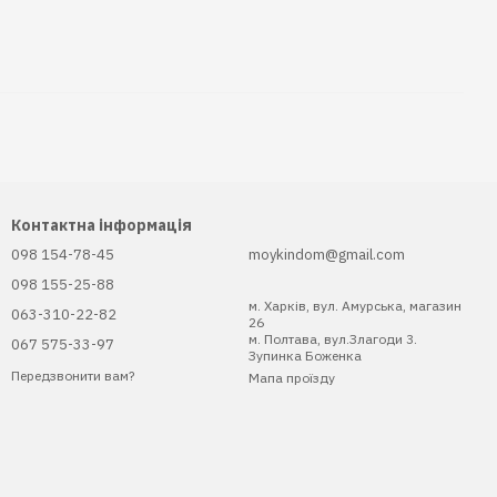
Контактна інформація
098 154-78-45
moykindom@gmail.com
098 155-25-88
м. Харків, вул. Амурська, магазин
063-310-22-82
26
м. Полтава, вул.Злагоди 3.
067 575-33-97
Зупинка Боженка
Передзвонити вам?
Мапа проїзду