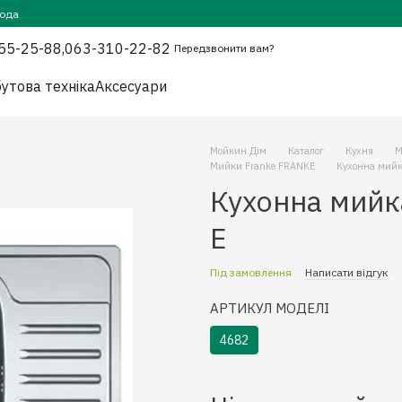
года
55-25-88,
063-310-22-82
Передзвонити вам?
утова техніка
Аксесуари
Мойкин Дім
Каталог
Кухня
М
Мийки Franke FRANKE
Кухонна мийк
Кухонна мийк
E
Під замовлення
Написати відгук
АРТИКУЛ МОДЕЛІ
4682