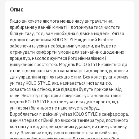
Опис
Якщо ви хочете якомога менше часу витрачати на
прибирання у ванній кімнаті, і дотримуватися чистоти
біля унітазу, тоді вам необхідна підвісна модель. Унітаз
відомого виробника KOLO STYLE підвісний Rimfree
забезпечить усіма необхідними умовами, ви будете
отримувати комфортні умови для звичайних щоденних
процедур, насолоджуйтеся його мінімалізмом і
вишуканою простотою. Модель KOLO STYLE кріпиться до
стіни, підключається до каналізації, водопроводу, кнопки
для управління кріпляться до стіни. Вся конструкція зливу
унітазу KOLO STYLE, яка називається інсталяцією,
ховається за стіною, все підводи будуть приховані від
очей. Чистоту і порядок з покупкою і установкою такої
моделі KOLO STYLE дотримуватися дуже просто, під
унітазом і біля нього не накопичується бруд.
Виробляється підвісний унітаз KOLO STYLE з санфарфора,
цей матеріал стійкий до високої температури, постійного
контакту з водою, випадковим ударам, витримує велику
вагу. Зливаючи воду, вона поширюється по всій чаші,