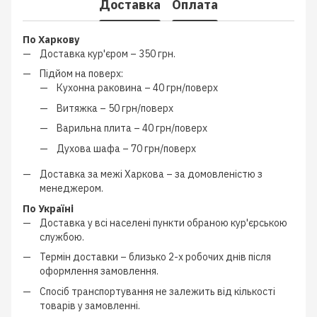
Доставка
Оплата
По Харкову
Доставка кур'єром –
350 грн.
Підйом на поверх:
Кухонна раковина –
40 грн/поверх
Витяжка –
50 грн/поверх
Варильна плита –
40 грн/поверх
Духова шафа –
70 грн/поверх
Доставка за межі Харкова –
за домовленістю з
менеджером
.
По Україні
Доставка у всі населені пункти обраною кур'єрською
службою.
Термін доставки – близько
2-х робочих днів
після
оформлення замовлення.
Спосіб транспортування не залежить від кількості
товарів у замовленні.