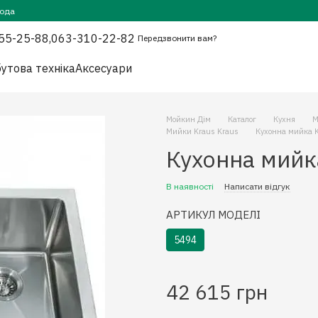
года
55-25-88,
063-310-22-82
Передзвонити вам?
утова техніка
Аксесуари
Мойкин Дім
Каталог
Кухня
М
Мийки Kraus Kraus
Кухонна мийка 
Кухонна мийк
В наявності
Написати відгук
АРТИКУЛ МОДЕЛІ
5494
42 615 грн