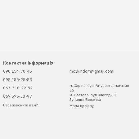
Контактна інформація
098 154-78-45
moykindom@gmail.com
098 155-25-88
м. Харків, вул. Амурська, магазин
063-310-22-82
26
м. Полтава, вул.Злагоди 3.
067 575-33-97
Зупинка Боженка
Передзвонити вам?
Мапа проїзду