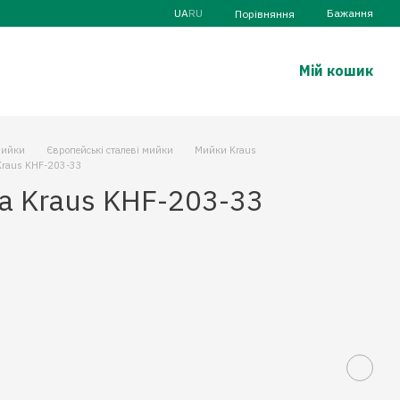
UA
RU
Бажання
Порівняння
Мій кошик
ийки
Європейські сталеві мийки
Мийки Kraus
Kraus KHF-203-33
а Kraus KHF-203-33