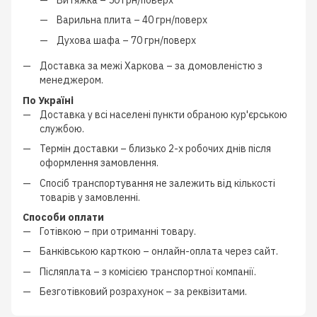
Варильна плита –
40 грн/поверх
Духова шафа –
70 грн/поверх
Доставка за межі Харкова –
за домовленістю з
менеджером
.
По Україні
Доставка у всі населені пункти обраною кур'єрською
службою.
Термін доставки – близько
2-х робочих днів
після
оформлення замовлення.
Спосіб транспортування не залежить від кількості
товарів у замовленні.
Способи оплати
Готівкою
–
при отриманні товару.
Банківською карткою
–
онлайн-оплата через сайт.
Післяплата
–
з
комісією транспортної компанії
.
Безготівковий розрахунок
–
за реквізитами.