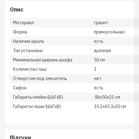
Опис
Материал
гранит
Форма
прямоугольная
Наличие крыла
есть
Тип установки
врезная
Минимальная ширина шкафа
50 см
Количество чаш
1
Отверстие под смеситель
нет
Сифон
есть
Габариты мойки (ШхГхВ)
86х50х21 см
Габариты чаши (ШхГхВ)
33,1х43,3х20 см
Відгуки