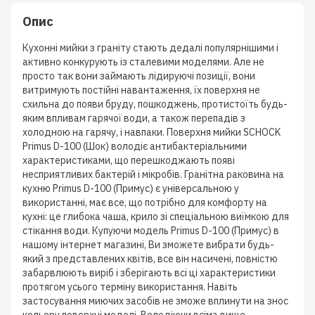
Опис
Кухонні мийки з граніту стають дедалі популярнішими і
активно конкурують із сталевими моделями. Але не
просто так вони займають лідируючі позиції, вони
витримують постійні навантаження, їх поверхня не
схильна до появи бруду, пошкоджень, протистоїть будь-
яким впливам гарячої води, а також перепадів з
холодною на гарячу, і навпаки. Поверхня мийки SCHOCK
Primus D-100 (Шок) володіє антибактеріальними
характеристиками, що перешкоджають появі
несприятливих бактерій і мікробів. Гранітна раковина на
кухню Primus D-100 (Примус) є універсальною у
використанні, має все, що потрібно для комфорту на
кухні: це глибока чаша, крило зі спеціальною виїмкою для
стікання води. Купуючи модель Primus D-100 (Примус) в
нашому інтернет магазині, Ви зможете вибрати будь-
який з представлених квітів, все він насичені, повністю
забарвлюють виріб і зберігають всі ці характеристики
протягом усього терміну використання. Навіть
застосування миючих засобів не зможе вплинути на знос