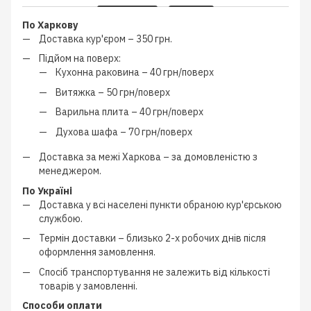
По Харкову
Доставка кур'єром –
350 грн.
Підйом на поверх:
Кухонна раковина –
40 грн/поверх
Витяжка –
50 грн/поверх
Варильна плита –
40 грн/поверх
Духова шафа –
70 грн/поверх
Доставка за межі Харкова –
за домовленістю з
менеджером
.
По Україні
Доставка у всі населені пункти обраною кур'єрською
службою.
Термін доставки – близько
2-х робочих днів
після
оформлення замовлення.
Спосіб транспортування не залежить від кількості
товарів у замовленні.
Способи оплати