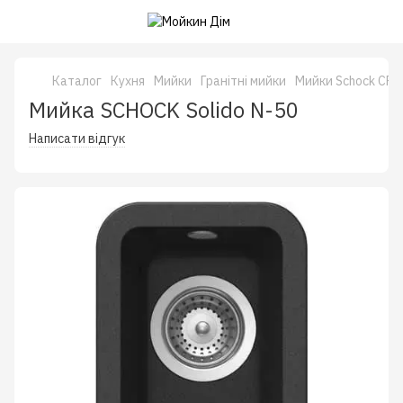
Каталог
Кухня
Мийки
Гранітні мийки
Мийки Schock CRI
Мийка SCHOCK Solido N-50
Написати відгук