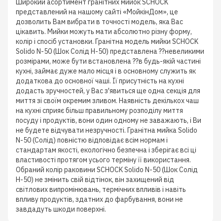
Широкий асортимент гранітних мийок SCHOCK
представлений на нашому сайті «МойкінДом», це
дозволить Вам вибрати в точності модель, яка Вас
цікавить. Мийки можуть мати абсолютно різну форму,
колір і спосіб установки. Гранітна модель мийки SCHOCK
Solido N-50 (Шок Солід Н-50) представлена ??невеликими
розмірами, може бути встановлена ??в будь-якій частині
кухні, займає дуже мало місця і в основному служить як
додаткова до основної чаші. Її присутність на кухні
додасть зручностей, у Вас з'явиться ще одна секція для
миття зі своїм окремим зливом. Наявність декількох чаш
на кухні сприяє більш правильному розподілу миття
посуду і продуктів, вони один одному не заважають, і Ви
не будете відчувати незручності. Гранітна мийка Solido
N-50 (Солід) повністю відповідає всім нормам і
стандартам якості, екологічно безпечна і зберігає всі ці
властивості протягом усього терміну її використання.
Обраний колір раковини SCHOCK Solido N-50 (Шок Солід
Н-50) не змінить свій відтінок, він захищений від
світлових випромінювань, термічних впливів і навіть
впливу продуктів, здатних до фарбування, вони не
завдадуть шкоди поверхні.