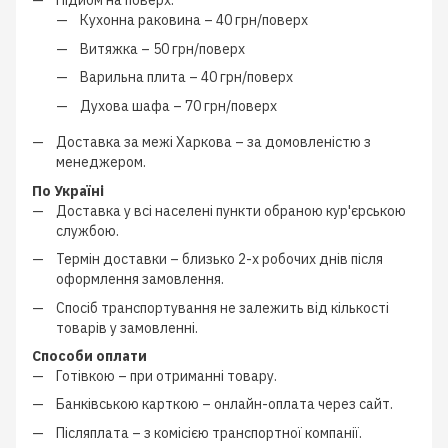
Підйом на поверх:
Кухонна раковина –
40 грн/поверх
Витяжка –
50 грн/поверх
Варильна плита –
40 грн/поверх
Духова шафа –
70 грн/поверх
Доставка за межі Харкова –
за домовленістю з
менеджером
.
По Україні
Доставка у всі населені пункти обраною кур'єрською
службою.
Термін доставки – близько
2-х робочих днів
після
оформлення замовлення.
Спосіб транспортування не залежить від кількості
товарів у замовленні.
Способи оплати
Готівкою
–
при отриманні товару.
Банківською карткою
–
онлайн-оплата через сайт.
Післяплата
–
з
комісією транспортної компанії
.