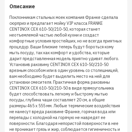
Описание
Поклонникам стальных моек компания Франке сделала
сюрприз и предлагает мойку VIP класса FRANKE
CENTINOX CEX 610-50/210-50, которая станет
неотъемлемой частью любой кухни и создаст
комфортные условия простейших, но не всегда приятных
процедур. Ваши близкие теперь будут бороться кому
мыть посуду, так как комфорт и удобства, которые
дарит представленная модель приятно удивят любого.
Установив раковину CENTINOX CEX 610-50/210-50
врезным способом или в один уровень со столешницей,
вам необходимо будет выделить место на ней для
установки смесителя. Практичная форма раковины
CENTINOX CEX 610-50/210-50 в виде прямоугольника
будет способствовать легкому и быстрому мытью
посуды, глубина чаши составляет 20 см, а общие
размеры 465 х 555 мм. Любые термические воздействия
не нанесут вреда раковине Франке, горячая вода или
перепады с холодной на горячую не навредят ее
поверхности. Благодаря непористой поверхности в нее
не проникает грязь и жир, соблюдается гигиеничность и