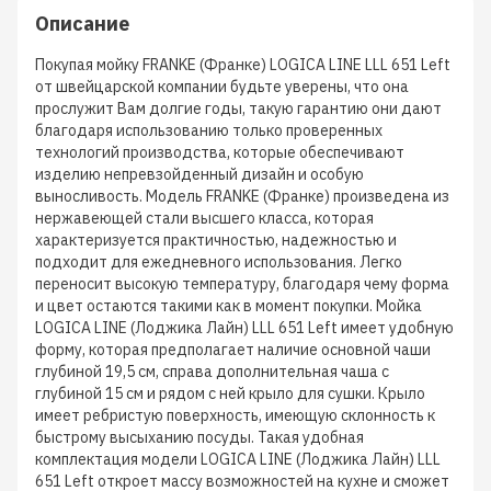
Описание
Покупая мойку FRANKE (Франке) LOGICA LINE LLL 651 Left
от швейцарской компании будьте уверены, что она
прослужит Вам долгие годы, такую гарантию они дают
благодаря использованию только проверенных
технологий производства, которые обеспечивают
изделию непревзойденный дизайн и особую
выносливость. Модель FRANKE (Франке) произведена из
нержавеющей стали высшего класса, которая
характеризуется практичностью, надежностью и
подходит для ежедневного использования. Легко
переносит высокую температуру, благодаря чему форма
и цвет остаются такими как в момент покупки. Мойка
LOGICA LINE (Лоджика Лайн) LLL 651 Left имеет удобную
форму, которая предполагает наличие основной чаши
глубиной 19,5 см, справа дополнительная чаша с
глубиной 15 см и рядом с ней крыло для сушки. Крыло
имеет ребристую поверхность, имеющую склонность к
быстрому высыханию посуды. Такая удобная
комплектация модели LOGICA LINE (Лоджика Лайн) LLL
651 Left откроет массу возможностей на кухне и сможет