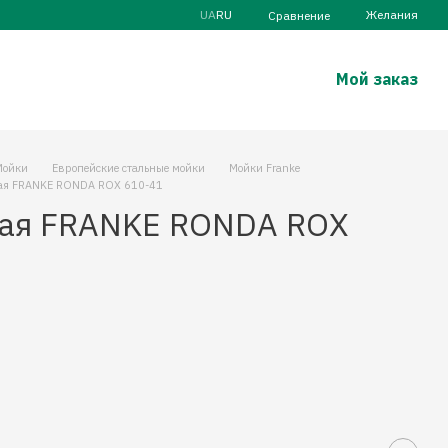
UA
RU
Желания
Сравнение
Мой заказ
Мойки
Европейские стальные мойки
Мойки Franke
ная FRANKE RONDA ROX 610-41
ная FRANKE RONDA ROX