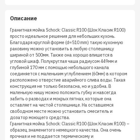
Описание
Гранитная мойка Schock: Classic R100 (Шок Класик R100)
просто идеальное решения для небольших кухонь.
Благодаря круглой форме (d=510 mm) такую кухонную
раковину можно установить в любую столешницу
шириной от 500мм. Также она хорошо впишется в
угловой шкаф. Полукруглая чаша радиусом 449мм и
глубиной 170 мм с помощью небольшого канала
соединяется с маленьким углублением (60мм) в котором
расположено отверстие аварийного слива воды. Такая
конструкция не только безопасна, но и удобна. В
маленькую нишу можно положить губку и навсегда
забить о разводах и мокрых пятнах, которые она
оставляет на чистой столешнице. На оставшемся
свободном месте можно установить смеситель и
дозатор моющего средства.
Гранитная мойка Schock: Classic R100 (Шок Класик R100) –
образец знаменитого немецкого качества. Она очень
прочная и не поддается термическому и