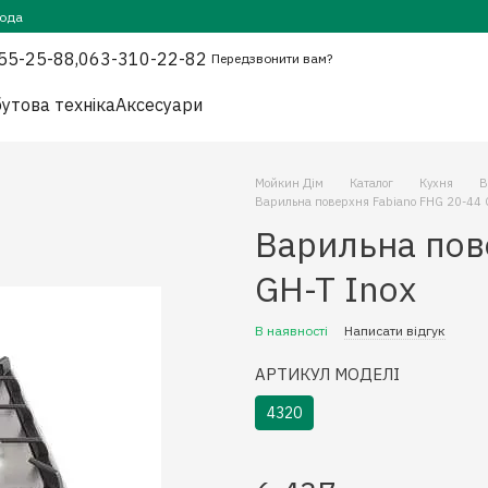
года
55-25-88,
063-310-22-82
Передзвонити вам?
утова техніка
Аксесуари
Мойкин Дім
Каталог
Кухня
В
Варильна поверхня Fabiano FHG 20-44 
Варильна пов
GH-T Inox
В наявності
Написати відгук
АРТИКУЛ МОДЕЛІ
4320