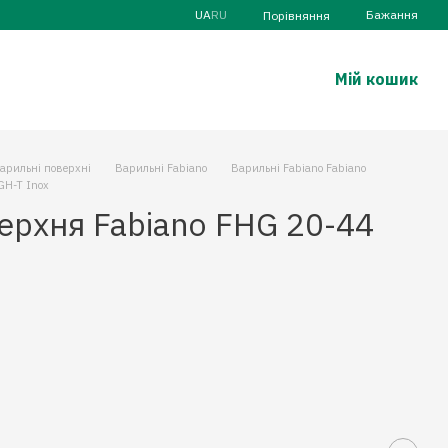
UA
RU
Бажання
Порівняння
Мій кошик
арильні поверхні
Варильні Fabiano
Варильні Fabiano Fabiano
GH-T Inox
ерхня Fabiano FHG 20-44