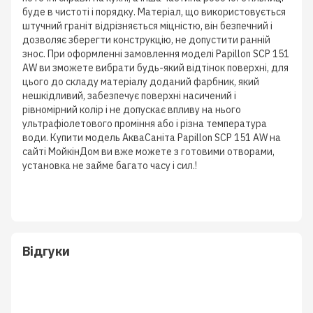
буде в чистоті і порядку. Матеріал, що використовується
штучний граніт відрізняється міцністю, він безпечний і
дозволяє зберегти конструкцію, не допустити ранній
знос. При оформленні замовлення моделі Papillon SCP 151
AW ви зможете вибрати будь-який відтінок поверхні, для
цього до складу матеріалу доданий фарбник, який
нешкідливий, забезпечує поверхні насичений і
рівномірний колір і не допускає впливу на нього
ультрафіолетового проміння або і різна температура
води. Купити модель АкваСаніта Papillon SCP 151 AW на
сайті МойкінДом ви вже можете з готовими отворами,
установка не займе багато часу і сил.!
Відгуки