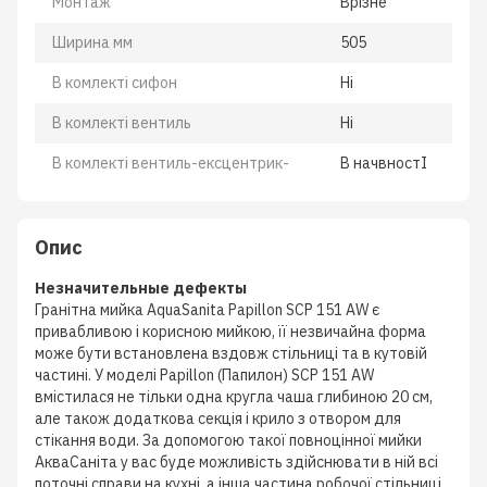
Монтаж
Врiзне
Ширина мм
505
В комлектi сифон
Нi
В комлектi вентиль
Нi
В комлектi вентиль-ексцентрик-
В начвностI
Опис
Незначительные дефекты
Гранітна мийка AquaSanita Papillon SCP 151 AW є
привабливою і корисною мийкою, її незвичайна форма
може бути встановлена вздовж стільниці та в кутовій
частині. У моделі Papillon (Папилон) SCP 151 AW
вмістилася не тільки одна кругла чаша глибиною 20 см,
але також додаткова секція і крило з отвором для
стікання води. За допомогою такої повноцінної мийки
АкваСаніта у вас буде можливість здійснювати в ній всі
поточні справи на кухні, а інша частина робочої стільниці