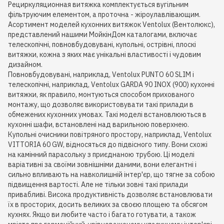
Рециркуляционная витяжка комплектується вугільним
фільтруючим елементом, а проточна - жіроулавлівающим.
Асортимент моделей кухонних витяжок Ventolux (Вентолюкс),
представлений нашими МойкінДом каталогами, включає
телескопічні, повновбудовувані, купольні, острівні, плоскі
витяжки, кожна з яких має унікальні властивості і чудовим
дизайном.
Повновбудовувані, наприклад, Ventolux PUNTO 60 SLIM і
телескопічні, наприклад, Ventolux GARDA 90 INOX (900) кухонні
витяжки, як правило, монтуються способом прихованого
монтажу, що дозволяє використовувати такі прилади в
обмежених кухонних умовах. Такі моделі встановлюються в
кухонні шафи, встановлені над варильною поверхнею.
Купольні очисники повітряного простору, наприклад, Ventolux
VITTORIA 60 GW, відносяться до підвісного типу. Вони схожі
на камінний парасольку з приєднаною трубою. Ці моделі
варіативні за своїми зовнішніми даними, вони елегантні і
сильно впливають на навколишній інтер'єр, що тягне за собою
підвищення вартості. Але не тільки зовні такі прилади
привабливі. Висока продуктивність дозволяє встановлювати
їх в просторих, досить великих за своєю площею та обсягом
кухнях. Якщо ви любите часто і багато готувати, а також