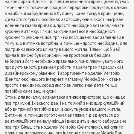
на конфорки. Відомо, що повітря кухонного приміщення під час
термічних готовочной процесів переробки продуктів, є одним
з найбільш забруднених в будинку. Саме тому, в приміщенні,
де часто готують, особливо застосовуючи в якості нагріває
елемента газові прилади, просто необхідно встановлювати
кухонну витяжку. І якщо ви сумніваєтеся в необхідності
кухонного очисника повітря - ми поспішаємо вас запевнити в
тому, що витяжка потрібна, а точніше - просто необхідна, для
підтримки якісного клімату вашого житла. Тільки, щоб цей
прилад дійсно був корисний і не простоював без діла,
вибирати його необхідно правильно, приділяючи увагу його
продуктивності, режимам роботи, параметрам парасольки і
дизайнерському рішенню. І асортимент моделей Ventolux
(Вентолюкс) нашого інтернет магазину МойкінДом - стане
просто знахідкою, серед якого ви легко знайдете те, що
потрібно саме вашій кухні!
Отже, для початку визначтеся з типом пристрою, що очищає
повітря кухні. Їх всього два, і на то який з них (циркуляційний
або витяжної) потрібно вам, вкажуть умови вашого житла.
Витяжна, а точніше прготочная витяжка під'єднується до
вентиляційного каналу жілща і виводить в нього забруднене
повітря. Більшість моделей Ventolux (Вентолюкс), які купити
можна за допомогою нашого інтернет магазину МойкінДом