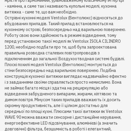
мрієте про гармонійний, урівноваженому класичному інтер'єрі
- камінна, а саме так і називають купольні моделі, кухонна
витяжка - саме те, що вам необхідно.
Острівні кухонні моделі Ventolux (Вентолюкс) відносяться до
вбудованих приладів. Такий прилад встановлюється на
кухонному острові, безпосередньо над варильною поверхнею.
Роботу свою вони здійснюють в режимі відведення, тому
перед установкою такої моделі як Ventolux ISOLA CILINDRO
1200, необхідно подбати про те, щоб була запроектована
правильна розводка сталевих повітропроводів з
підключенням до загальної Воздухоотводная системі будівлі.
Плоскі похилі моделі Ventolux (Вентолюкс) монтуються до
стіни безпосередньо над варильною поверхнею. Подібна
конструкція кухонної витяжки виглядає надзвичайно ефектно
і з завданнями своїми справляється просто немислимо. Вона
не займає багато місця і здатна на рециркуляцію або
відведення забрудненого випарами, жирами, кіптявою та
димом повітря. Мінусом таких приладів вважають їх досить
скромну продуктивність, але її цілком достатньо для
середньої по площі кухні. Плюсами такої витяжки як Ventolux
WAVE 90 можна вважати сенсорне і дистанційне керування,
енергоефективне LED підсвічування, алюмінієві (а значить
довговічні) фільтра, безшумність в роботі і елегантний,