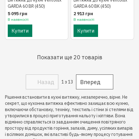
Витяжка до кухні Ventolux
Витяжка до кухні Ventolux
GARDA 60 BR (450)
GARDA 60 BK (450)
5 095 грн
2 913 грн
В наявності
В наявності
Купити
Купити
Показати ще 20 товарів
Назад
Вперед
1
з 13
Рішення встановити в кухні витяжку, незаперечно, вірне. Не
секрет, що кухонна витяжка ефективно захищає всю кухню,
включаючи обстановку, техніку, текстиль і стіни зі стелями від
утворилися в процесі приготування нальоту і кіптяви. Вона
відмінно справляється із завданням очищення повітряного
простору від продуктів горіння, запахів, диму, усіляких випарів
і всіляких домішок, які властиві будь-якому процесу готування