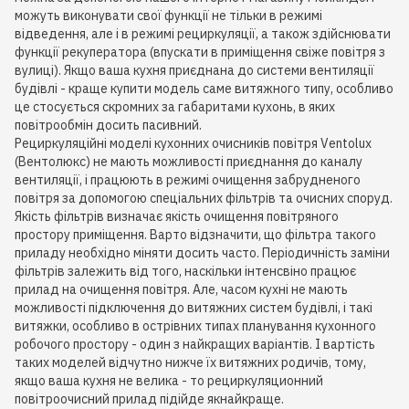
можуть виконувати свої функції не тільки в режимі
відведення, але і в режимі рециркуляції, а також здійснювати
функції рекуператора (впускати в приміщення свіже повітря з
вулиці). Якщо ваша кухня приєднана до системи вентиляції
будівлі - краще купити модель саме витяжного типу, особливо
це стосується скромних за габаритами кухонь, в яких
повітрообмін досить пасивний.
Рециркуляційні моделі кухонних очисників повітря Ventolux
(Вентолюкс) не мають можливості приєднання до каналу
вентиляції, і працюють в режимі очищення забрудненого
повітря за допомогою спеціальних фільтрів та очисних споруд.
Якість фільтрів визначає якість очищення повітряного
простору приміщення. Варто відзначити, що фільтра такого
приладу необхідно міняти досить часто. Періодичність заміни
фільтрів залежить від того, наскільки інтенсвіно працює
прилад на очищення повітря. Але, часом кухні не мають
можливості підключення до витяжних систем будівлі, і такі
витяжки, особливо в острівних типах планування кухонного
робочого простору - один з найкращих варіантів. І вартість
таких моделей відчутно нижче їх витяжних родичів, тому,
якщо ваша кухня не велика - то рециркуляционний
повітроочисний прилад підійде якнайкраще.