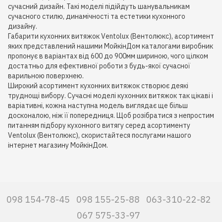
сучасний дизайн. Такі моделі підійдуть шанувальникам
сучасного стилю, динамічності та естетики кухонного
дизайну.
Габарити кухонних витяжок Ventolux (Вентолюкс), асортимент
яких представлений нашими МойкінДом каталогами виробник
пропонує в варіантах від 600 до 900мм шириною, чого цілком
достатньо для ефективної роботи з будь-якої сучасної
варильною поверхнею.
Широкий асортимент кухонних витяжок створює деякі
труднощі вибору. Сучасні моделі кухонних витяжок так цікаві і
варіативні, кожна наступна модель виглядає ще більш
досконалою, ніж її попередниця. Щоб розібратися з непростим
питанням підбору кухонного витягу серед асортименту
Ventolux (Вентолюкс), скористайтеся послугами нашого
інтернет магазину МойкінДом.
098 154-78-45
098 155-25-88
063-310-22-82
067 575-33-97