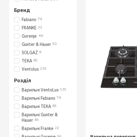
Бренд
74
Fabiano
22
FRANKE
66
Gorenje
50
Gunter & Hauer
8
SOLGAZ
85
TEKA
135
Ventolux
Розділ
135
Варильні VentoLux
74
Варильні Fabiano
85
Варильні TEKA
Варильні Gunter &
46
Hauer
22
Варильні Franke
Варильна поверхня 
66
Варильні Gorenje