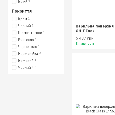
1
Бiлий
Покриття
1
Крем
1
Варильна поверхня 
Чорний
GH-T Inox
1
Шампань скло
6 437 грн
1
Біле скло
В наявності
1
Чорне скло
4
Нержавійка
1
Бежевий
19
Чoрний