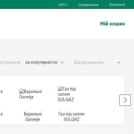
UA
RU
Бажання
Порівняння
Мій кошик
ортування:
за популярністю
Відображення:
ні
Варильні
Газ під склом
Gorenje
SOLGAZ