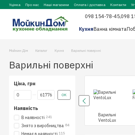
Перейти до основного контенту
Уцінка
Про нас
Наші магазини
Оплата і доставка
Контакти
У
098 154-78-45,
098 1
Кухня
Ванна кімната
Поб
Мойкин Дім
Каталог
Кухня
Варильні поверхні
Варильні поверхні
Ціна, грн
Від Ціна, грн
До Ціна, грн
ОК
Наявність
Варильні
241
В наявності
VentoLux
84
Знято з виробництва
115
Немає в наявності