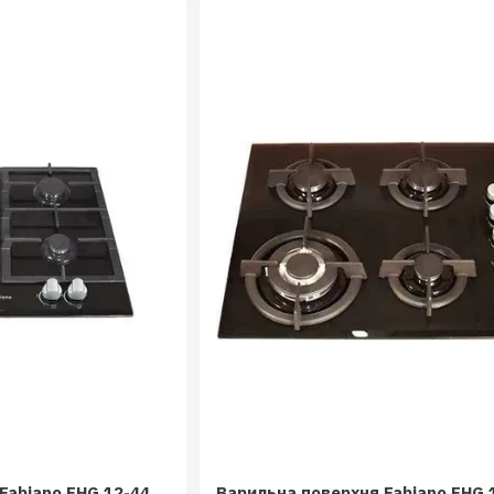
Fabiano FHG 12-44
Варильна поверхня Fabiano FHG 