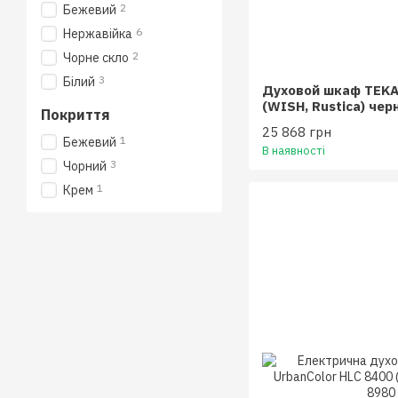
2
Бежевий
6
Нержавійка
2
Чорне скло
3
Бiлий
Духовой шкаф TEKA
(WISH, Rustica) чер
Покриття
(111010010)
25 868 грн
1
Бежевий
В наявності
3
Чoрний
1
Крем