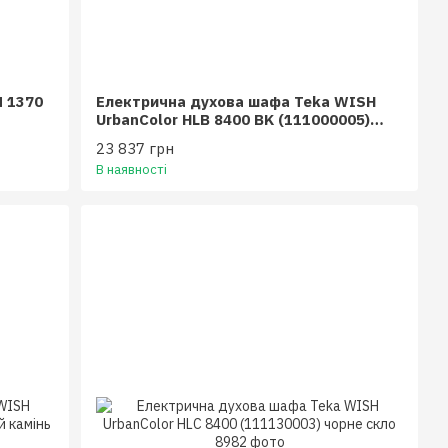
M 1370
Електрична духова шафа Teka WISH
UrbanColor HLB 8400 BK (111000005)
чорне скло
23 837 грн
В наявності