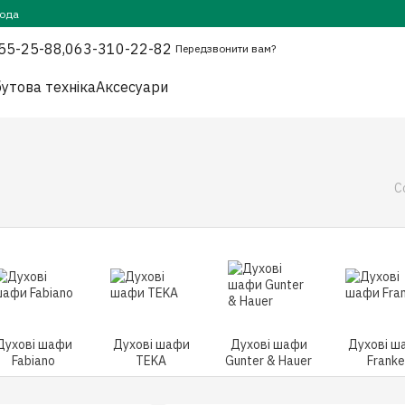
года
55-25-88,
063-310-22-82
Передзвонити вам?
утова техніка
Аксесуари
С
Духові шафи
Духові шафи
Духові шафи
Духові ш
Fabiano
TEKA
Gunter & Hauer
Franke