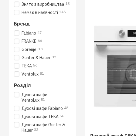
15
Знято з виробництва
146
Немає в наявності
Бренд
47
Fabiano
66
FRANKE
13
Gorenje
32
Gunter & Hauer
56
TEKA
81
Ventolux
Розділ
Духові шафи
81
VentoLux
48
Духові шафи Fabiano
56
Духові шафи TEKA
Духові шафи Gunter &
32
Hauer
Духовой шкаф TEKA