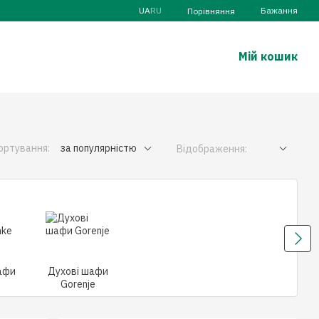
UA
RU
Бажання
Порівняння
Мій кошик
ортування:
за популярністю
Відображення:
афи
Духові шафи
Gorenje