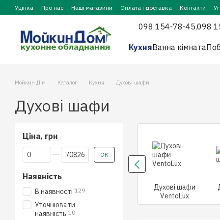
Перейти до основного контенту
Уцінка
Про нас
Наші магазини
Оплата і доставка
Контакти
У
098 154-78-45,
098 1
Кухня
Ванна кімната
Поб
Мойкин Дім
Каталог
Кухня
Духові шафи
Духові шафи
Ціна, грн
Від Ціна, грн
До Ціна, грн
ОК
Наявність
Духові шафи
129
В наявності
VentoLux
Уточнювати
10
наявність