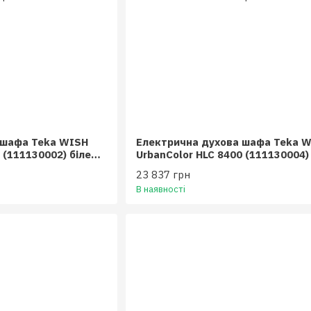
 шафа Teka WISH
Електрична духова шафа Teka 
 (111130002) біле
UrbanColor HLC 8400 (111130004)
камінь
23 837 грн
В наявності