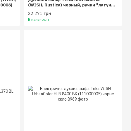
00006)
(WISH, Rustica) черный, ручки "латунь"
(111010014)
22 271 грн
В наявності