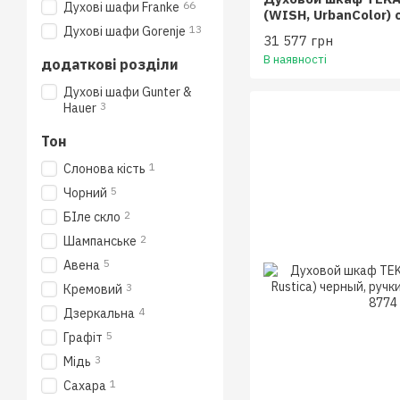
66
Духові шафи Franke
(WISH, UrbanColor)
(111000009)
13
Духові шафи Gorenje
31 577 грн
В наявності
додаткові розділи
Духові шафи Gunter &
3
Hauer
Тон
1
Слонова кiсть
5
Чорний
2
БIле скло
2
Шампанське
5
Авена
3
Кремовий
4
Дзеркальна
5
Графіт
3
Мідь
1
Сахара