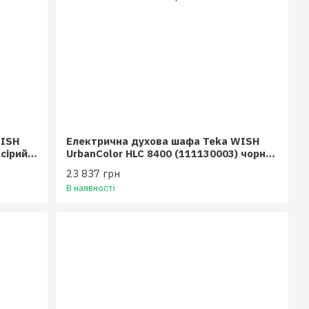
WISH
Електрична духова шафа Teka WISH
 сірий
UrbanColor HLC 8400 (111130003) чорне
скло
23 837 грн
В наявності