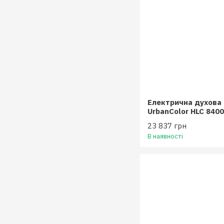
Електрична духова
UrbanColor HLC 8400
скло
23 837 грн
В наявності