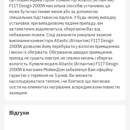
світловим індикатором. Конвектор Atlantic (Атлантик)
F117 Design 2000W має кілька способів установки, це
може бути настінним чином або за допомогою
спеціальних підставок на підлозі. У будь-якому випадку
установки, при випадковому падінні приладу, він
автоматично відключиться, оберігаючи Вас від
небажаних пожеж. Слід зазначити унікальне захисне
виконання конвектора Atlantic (Атлантик) F117 Design
2000W дозволяє йому перебувати у вологих приміщеннях
і якісно їх обігрівати. Обігріваючи швидко приміщення,
прилад не сушить повітря, не спалює кисень і зберігає
вологість. Купівля моделі Atlantic (Атлантик) F117 Design
2000W в магазині МойкінДом забезпечує Вам офіційну
гарантію з терміном на 5 років. Ви зможете
насолоджуватися теплом, і не боятися, що пил може
осісти на елементах нагрівання, всередині вони повністю
захищені.
Відгуки