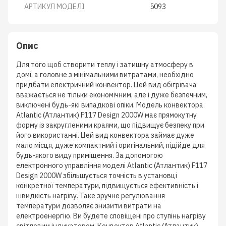
АРТИКУЛ МОДЕЛІ
5093
Опис
Для того щоб створити теплу і затишну атмосферу в
домі, а головне з мінімальними витратами, необхідно
придбати електричний конвектор. Цей вид обігрівача
вважається не тільки економічним, але і дуже безпечним,
виключені будь-які випадкові опіки. Модель конвектора
Atlantic (Атлантик) F117 Design 2000W має прямокутну
форму із закругленими краями, що підвищує безпеку при
його використанні. Цей вид конвектора займає дуже
мало місця, дуже компактний і оригінальний, підійде для
будь-якого виду приміщення. За допомогою
електронного управління моделі Atlantic (Атлантик) F117
Design 2000W збільшується точність в установці
конкретної температури, підвищується ефективність і
швидкість нагріву. Таке зручне регулювання
температури дозволяє знизити витрати на
електроенергію. Ви будете сповіщені про ступінь нагріву