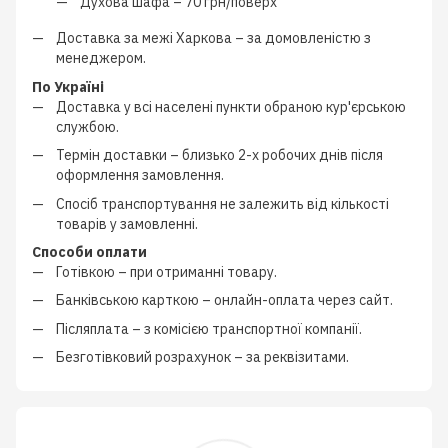
Духова шафа –
70 грн/поверх
Доставка за межі Харкова –
за домовленістю з
менеджером
.
По Україні
Доставка у всі населені пункти обраною кур'єрською
службою.
Термін доставки – близько
2-х робочих днів
після
оформлення замовлення.
Спосіб транспортування не залежить від кількості
товарів у замовленні.
Способи оплати
Готівкою
–
при отриманні товару.
Банківською карткою
–
онлайн-оплата через сайт.
Післяплата
–
з
комісією транспортної компанії
.
Безготівковий розрахунок
–
за реквізитами.