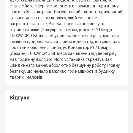
дуже сприятливий для людей, не сушить повітря, не
спалює його, зберігає вологість в приміщенні, при цьому
швидко його нагріває. Нагрівальний елемент прихований,
це впливає на нагрів корпусу, який сильно не
нагрівається, отже, Ви і Ваші близькі не зможуть
отримати опіки. Для управління моделлю F17 Design
1000W CMG BL meca вбудована механічне регулювання
температури, яка має світловий індикатор, що сповіщає
про стан включення приладу. Конвектор F17 Design
(дезайн) 1000W CMG BL meca захищений від перегріву і
має подвійну ізоляцію. Його установка гарантує Вам
швидке нагрівання, абсолютно безшумну роботу і повну
безпеку, що немало важливо при наявності в будинку
тварин і малюків.
Відгуки