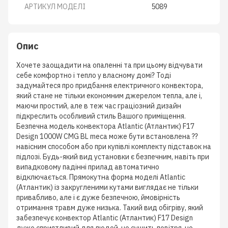
АРТИКУЛ МОДЕЛІ
5089
Опис
Хочете заощадити на опаленні та при цьому відчувати
себе комфортно і тепло у власному домі? Тоді
задумайтеся про придбання електричного конвектора,
який стане не тільки економним джерелом тепла, але і,
маючи простий, але в теж час граціозний дизайн
підкреслить особливий стиль Вашого приміщення.
Безпечна модель конвектора Atlantic (Атлантик) F17
Design 1000W CMG BL meca може бути встановлена ??
навісним способом або при купівлі комплекту підставок на
підлозі. Будь-який вид установки є безпечним, навіть при
випадковому падінні прилад автоматично
відключається. Прямокутна форма моделі Atlantic
(Атлантик) із закругленими кутами виглядає не тільки
привабливо, але і є дуже безпечною, ймовірність
отримання травм дуже низька. Такий вид обігріву, який
забезпечує конвектор Atlantic (Атлантик) F17 Design