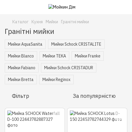
Каталог
Кухня
Мийки
Гранітні мийки
Гранітні мийки
Мийки AquaSanita
Мийки Schock CRISTALITE
Мийки Blanco
Мийки TEKA
Мийки Franke
Мийки Fabiano
Мийки Schock CRISTADUR
Мийки Bretta
Мийки Reginox
Фільтр
За популярністю