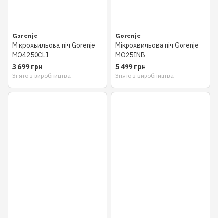
Gorenje
Gorenje
Мікрохвильова піч Gorenje
Мікрохвильова піч Gorenje
MO4250CLI
MO25INB
3 699 грн
5 499 грн
Знято з виробництва
Знято з виробництва