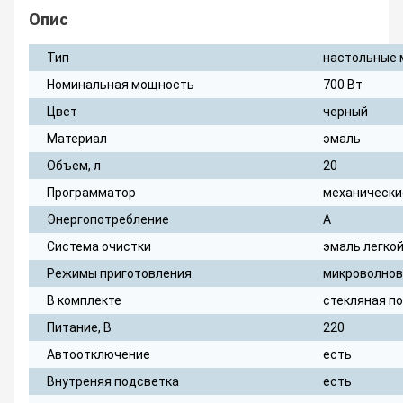
Опис
Тип
настольные 
Номинальная мощность
700 Вт
Цвет
черный
Материал
эмаль
Объем, л
20
Программатор
механически
Энергопотребление
А
Система очистки
эмаль легкой
Режимы приготовления
микроволнов
В комплекте
стекляная п
Питание, В
220
Автоотключение
есть
Внутреняя подсветка
есть