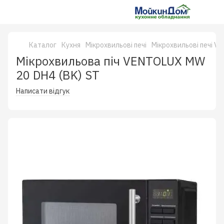
Каталог
Кухня
Мікрохвильові печі
Мікрохвильові печі Ve
Мікрохвильова піч VENTOLUX MW
20 DH4 (BK) ST
Написати відгук