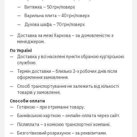
Витяжка –
50 грн/поверх
Варильна плита –
40 грн/поверх
Духова шафа –
70 грн/поверх
Доставка за межі Харкова –
за домовленістю з
менеджером
.
По Україні
Доставка у всі населені пункти обраною кур'єрською
службою.
Термін доставки – близько
2-х робочих днів
після
оформлення замовлення.
Спосіб транспортування не залежить від кількості
товарів у замовленні.
Способи оплати
Готівкою
–
при отриманні товару.
Банківською карткою
–
онлайн-оплата через сайт.
Післяплата
–
з
комісією транспортної компанії
.
Безготівковий розрахунок
–
за реквізитами.