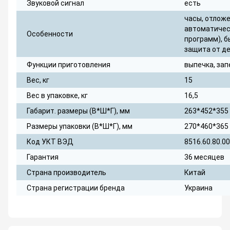
Звуковой сигнал
есть
часы, отложе
автоматичес
Особенности
программ), б
защита от д
Функции приготовления
выпечка, за
Вес, кг
15
Вес в упаковке, кг
16,5
Габарит. размеры (В*Ш*Г), мм
263*452*355
Размеры упаковки (В*Ш*Г), мм
270*460*365
Код УКТ ВЭД
8516.60.80.00
Гарантия
36 месяцев
Страна производитель
Китай
Страна регистрации бренда
Украина