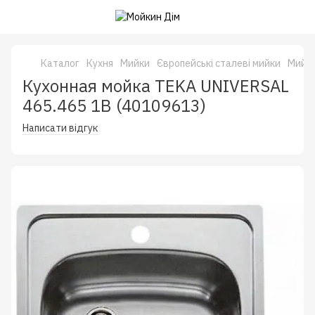
Каталог
Кухня
Мийки
Європейські сталеві мийки
Мийка
Кухонная мойка TEKA UNIVERSAL
465.465 1B (40109613)
Написати відгук