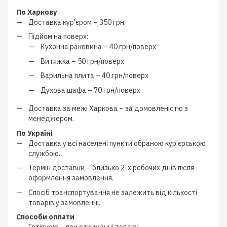
По Харкову
Доставка кур'єром –
350 грн.
Підйом на поверх:
Кухонна раковина –
40 грн/поверх
Витяжка –
50 грн/поверх
Варильна плита –
40 грн/поверх
Духова шафа –
70 грн/поверх
Доставка за межі Харкова –
за домовленістю з
менеджером
.
По Україні
Доставка у всі населені пункти обраною кур'єрською
службою.
Термін доставки – близько
2-х робочих днів
після
оформлення замовлення.
Спосіб транспортування не залежить від кількості
товарів у замовленні.
Способи оплати
Готівкою
–
при отриманні товару.