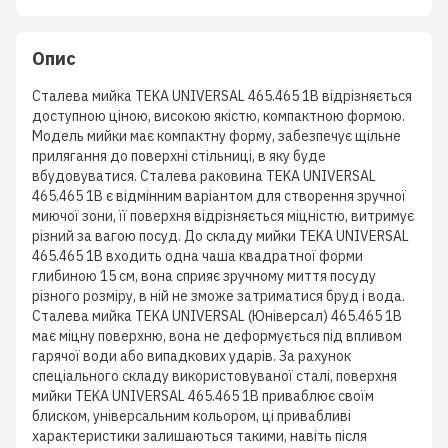
Опис
Сталева мийка TEKA UNIVERSAL 465.465 1B відрізняється
доступною ціною, високою якістю, компактною формою.
Модель мийки має компактну форму, забезпечує щільне
прилягання до поверхні стільниці, в яку буде
вбудовуватися. Сталева раковина TEKA UNIVERSAL
465.465 1B є відмінним варіантом для створення зручної
миючої зони, її поверхня відрізняється міцністю, витримує
різний за вагою посуд. До складу мийки TEKA UNIVERSAL
465.465 1B входить одна чаша квадратної форми
глибиною 15 см, вона сприяє зручному миття посуду
різного розміру, в ній не зможе затриматися бруд і вода.
Сталева мийка TEKA UNIVERSAL (Юніверсал) 465.465 1B
має міцну поверхню, вона не деформується під впливом
гарячої води або випадкових ударів. За рахунок
спеціального складу використовуваної сталі, поверхня
мийки TEKA UNIVERSAL 465.465 1B приваблює своїм
блиском, універсальним кольором, ці привабливі
характеристики залишаються такими, навіть після