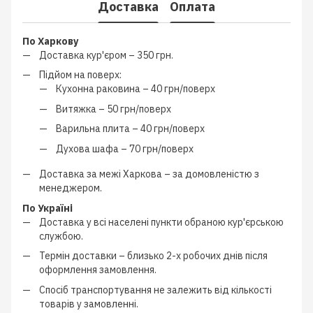
Доставка
Оплата
По Харкову
Доставка кур'єром –
350 грн.
Підйом на поверх:
Кухонна раковина –
40 грн/поверх
Витяжка –
50 грн/поверх
Варильна плита –
40 грн/поверх
Духова шафа –
70 грн/поверх
Доставка за межі Харкова –
за домовленістю з
менеджером
.
По Україні
Доставка у всі населені пункти обраною кур'єрською
службою.
Термін доставки – близько
2-х робочих днів
після
оформлення замовлення.
Спосіб транспортування не залежить від кількості
товарів у замовленні.