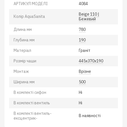
АРТИКУЛ МОДЕЛІ
4084
Beige 110 |
Колiр AquaSanita
Бежевий
Длина мм
780
Глубина мм
190
Матеріал
Гранiт
Розмiр чаши
445х370х190
Монтаж
Врiзне
Ширина мм
500
В комлектi сифон
Нi
В комлектi вентиль
Нi
В комлектi вентиль-
В наявності
ексцентрик-