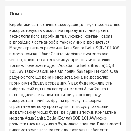
Опис
Виробники сантехнічних аксесуарів для кухні все частіше
використовують в якості матеріалу штучний граніт,
технологія його виробництва у кожної компанії своя і
відповідно якість виробів також у них відрізняється.
Модель гранітної раковини AquaSanita Bella SQB 101 AW
відомої компанії АкваСаніта відрізняється високою
якістю, стійкістю до всіляких ударів і появи подряпин і
тріщин. Поверхня моделі AquaSanita Bella (Белла) SQB
101 AW також захищена від появи бактерій і мікробів, за
рахунок того що вона непориста вона не дозволяє
проникнути бруду всередину. У вас буде можливість
вибрати свій відтінок поверхні моделі АкваСаніта і
насолоджуватися ним протягом усього періоду
використання мийки. Зручна прямокутна форма
сприятиме легкому процесу миття посуду і завдяки
додатковому місцю буде, де сушити посуд. Компактна
модель AquaSanita Bella (Белла) SQB 101 AW може
розміститися на кухнях з будь-якою площею. Властивості
використовуваного матеріалу дозволять зберегти