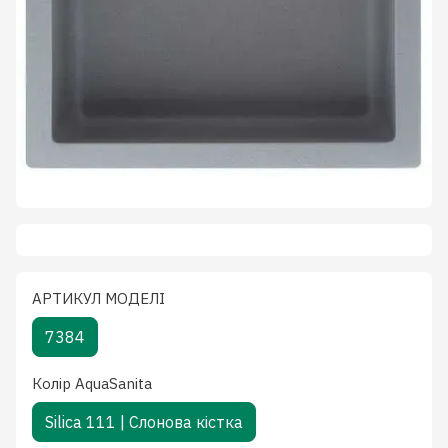
АРТИКУЛ МОДЕЛІ
7384
Колiр AquaSanita
Silica 111 | Слонова кістка