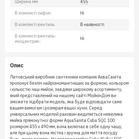
Ширина мм
455
В комлектi сифон
Нi
В комлектi вентиль
В наявності
В комлектi вентиль-
Hi
ексцентрик-
Опис
Литовський виробник сантехніки компанія АкваСаніта
пропонує безліч найрізноманітніших за формою, кольором
і кількістю чаш мийок, завдяки широкому асортименту,
який представлений на нашому сайті МойкінДом ви
зможете підібрати модель, яка буде відповідати саме
вашим вимогам і розмірам вашої кухні. Серед
універсальних моделей раковин виділяється невелика
мийка прямокутної форми AquaSanita Cuba SQC 100
розміром 455 х 490 мм, вона включає в себе одну чашу,
але при цьому вона містка і зручна для миття посуду