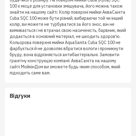
будь-якого розміру. На поверхні мийки Cuba (Куба) SQC
100 є місце для установки змішувача, його можна також
знайти на нашому сайті. Колір поверхні мийки АкваСаніта
Cuba SQC 100 може бути різний, вибираючи той чи інший
колір, ви можете не турбуватися за його знос, він не
вимивається і не втрачає свою насиченість, барвник, який
додається в основний матеріал, не шкодить здоров'ю.
Кольорова поверхня мийки AquaSanita Cuba SQC 100 не
фарбується й не дозволяє вбратися вологи і проникнути
бруду, вона відрізняється антибактеріальні. Замовити
гранітну конструкцію компанії АкваСаніта на нашому
сайті МойкінДом ви зможете будь-яким способом, який
підходить саме вам.
Відгуки