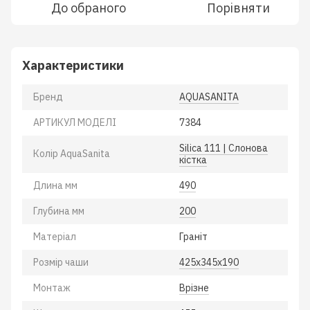
До обраного
Порівняти
Характеристики
Бренд
AQUASANITA
АРТИКУЛ МОДЕЛІ
7384
Silica 111 | Слонова
Колiр AquaSanita
кістка
Длина мм
490
Глубина мм
200
Матеріал
Гранiт
Розмiр чаши
425х345х190
Монтаж
Врiзне