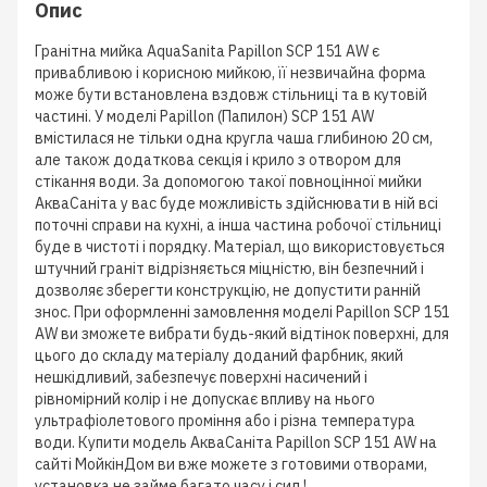
Опис
Гранітна мийка AquaSanita Papillon SCP 151 AW є
привабливою і корисною мийкою, її незвичайна форма
може бути встановлена вздовж стільниці та в кутовій
частині. У моделі Papillon (Папилон) SCP 151 AW
вмістилася не тільки одна кругла чаша глибиною 20 см,
але також додаткова секція і крило з отвором для
стікання води. За допомогою такої повноцінної мийки
АкваСаніта у вас буде можливість здійснювати в ній всі
поточні справи на кухні, а інша частина робочої стільниці
буде в чистоті і порядку. Матеріал, що використовується
штучний граніт відрізняється міцністю, він безпечний і
дозволяє зберегти конструкцію, не допустити ранній
знос. При оформленні замовлення моделі Papillon SCP 151
AW ви зможете вибрати будь-який відтінок поверхні, для
цього до складу матеріалу доданий фарбник, який
нешкідливий, забезпечує поверхні насичений і
рівномірний колір і не допускає впливу на нього
ультрафіолетового проміння або і різна температура
води. Купити модель АкваСаніта Papillon SCP 151 AW на
сайті МойкінДом ви вже можете з готовими отворами,
установка не займе багато часу і сил.!