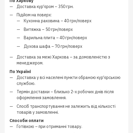
По Харкову
Доставка кур'єром –
350 грн.
Підйом на поверх:
Кухонна раковина –
40 грн/поверх
Витяжка –
50 грн/поверх
Варильна плита –
40 грн/поверх
Духова шафа –
70 грн/поверх
Доставка за межі Харкова –
за домовленістю з
менеджером
.
По Україні
Доставка у всі населені пункти обраною кур'єрською
службою.
Термін доставки – близько
2-х робочих днів
після
оформлення замовлення.
Спосіб транспортування не залежить від кількості
товарів у замовленні.
Способи оплати
Готівкою
–
при отриманні товару.