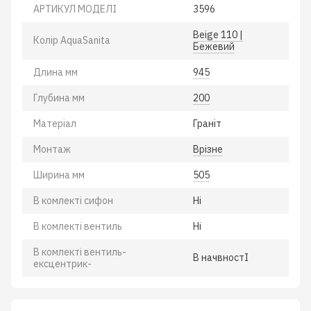
АРТИКУЛ МОДЕЛІ
3596
Beige 110 |
Колiр AquaSanita
Бежевий
Длина мм
945
Глубина мм
200
Матеріал
Гранiт
Монтаж
Врiзне
Ширина мм
505
В комлектi сифон
Нi
В комлектi вентиль
Нi
В комлектi вентиль-
В начвностI
ексцентрик-