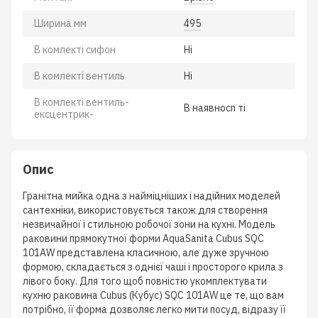
Ширина мм
495
В комлектi сифон
Нi
В комлектi вентиль
Нi
В комлектi вентиль-
В наявносn тi
ексцентрик-
Опис
Гранітна мийка одна з найміцніших і надійних моделей
сантехніки, використовується також для створення
незвичайної і стильною робочої зони на кухні. Модель
раковини прямокутної форми AquaSanita Cubus SQC
101AW представлена класичною, але дуже зручною
формою, складається з однієї чаші і просторого крила з
лівого боку. Для того щоб повністю укомплектувати
кухню раковина Cubus (Кубус) SQC 101AW це те, що вам
потрібно, її форма дозволяє легко мити посуд, відразу її