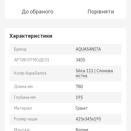
До обраного
Порівняти
Характеристики
Бренд
AQUASANITA
АРТИКУЛ МОДЕЛІ
3405
Silica 111 | Слонова
Колiр AquaSanita
кістка
Длина мм
780
Глубина мм
195
Матеріал
Гранiт
Розмiр чаши
425х345х195
Монтаж
Врiзне