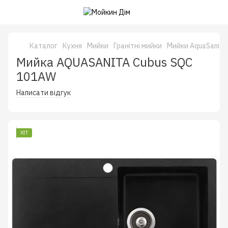
Каталог
Кухня
Мийки
Гранітні мийки
Мийки AquaSanita
Мийка AQUASANITA Cubus SQC
101AW
Написати відгук
ХІТ