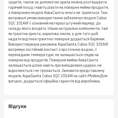
сушити, також за допомогою крила можна розташувати
гарячий посуд і навіть різати на поверхні мийки продукти,
з поверхнею моделі АкваСаніта нічого не трапиться. Такі
витривалі умови використання забезпечує моделі Cubus
SQC 101AW її основний матеріал штучний мармур, до
складу якого входять тільки натуральні компоненти, такі
як гранітна крихта, акрилова смола, а для того щоб
надати відтінок гранітної поверхні додається барвник.
Використовувана раковина AquaSanita Cubus SQC 101AW
витримує постійний контакт з проточною водою, її
перепадами температури, не залишається слідів на
поверхні від продуктів. Поверхня мийки АкваСаніта
залишається цілою навіть при випадкових ударах, не
відколюється і не тріскається. Замовити представлену
модель AquaSanita Cubus SQC 101AW на сайті МойкінДом
вигідно, додається офіційна гарантія від виробника.
Відгуки