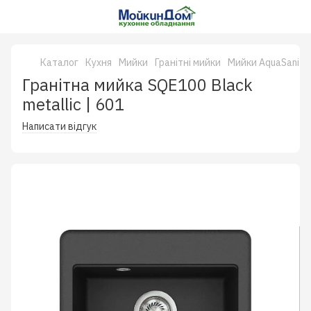
Каталог
Кухня
Мийки
Гранітні мийки
Мийки AquaSanita
Гранітна мийка SQE100 Black
metallic | 601
Написати відгук