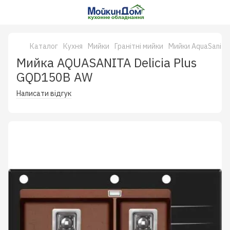
Каталог
Кухня
Мийки
Гранітні мийки
Мийки AquaSanita
Мийка AQUASANITA Delicia Plus
GQD150B AW
Написати відгук