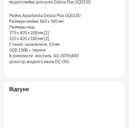
моделі мийки для кухні Delicia Plus GQD150.
Мойка AquaSanita Delicia Plus GQD150
Размеры мойки: 860 x 540 мм
Размеры чаш:
375 x 405 x 200 мм [1]
220 x 405 x 180 мм [2]
Стекло: закаленное, 10 мм
GQD 150B – черное
В комплекте: вентилъ AQ-007H(AW)
дозатор жидкого мыла DQ-001
Відгуки