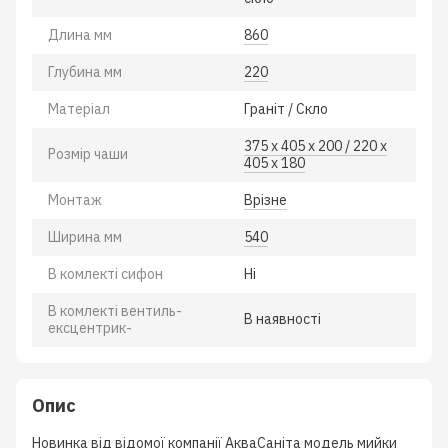
Длина мм
860
Глубина мм
220
Матеріал
Гранiт / Скло
375 x 405 x 200 / 220 x
Розмiр чаши
405 x 180
Монтаж
Врiзне
Ширина мм
540
В комлектi сифон
Нi
В комлектi вентиль-
В наявностi
ексцентрик-
Опис
Новинка від відомої компанії АкваСаніта модель мийки