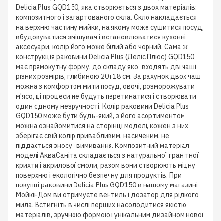
Delicia Plus GQD150, яка створюється з двох матеріалів:
композитного і загартованого скла. Скло накладається
на верхню частину мийки, на якому може сушитися посуд,
вбудовуватися змішувач і встановлюватися кухонні
аксесуари, колір його може білий або чорний. Сама ж
конструкція раковини Delicia Plus (Деліс Плюс) GQD150
має прямокутну форму, до складу якої входять дві чаші
різних розмірів, глибиною 20 і 18 см. За рахунок двох чаш
можна з комфортом мити посуд, овочі, розморожувати
м'ясо, ці процеси не будуть перетинатися і створювати
один одному незручності. Колір раковини Delicia Plus
GQD150 може бути будь-який, з його асортиментом
можна ознайомитися на сторінці моделі, кожен з них
зберігає свій колір привабливим, насиченим, не
піддається зносу і вимивання. Композитний матеріал
моделі АкваСаніта складається з натуральної гранітної
крихти і акрилової смоли, разом вони створюють міцну
поверхню і екологічно безпечну для продуктів. При
покупці раковини Delicia Plus GQD150 в нашому магазині
МойкінДом ви отримуєте вентиль і дозатор для рідкого
мила. Встигніть в числі перших насолодитися якістю
матеріалів, зручною формою і унікальним дизайном нової