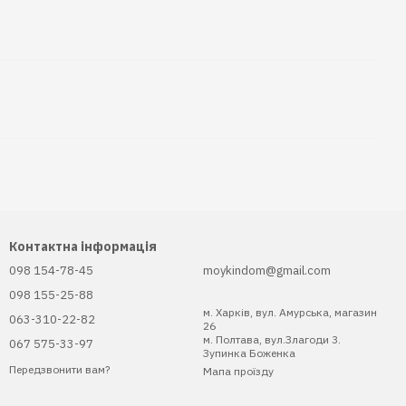
Контактна інформація
098 154-78-45
moykindom@gmail.com
098 155-25-88
м. Харків, вул. Амурська, магазин
063-310-22-82
26
м. Полтава, вул.Злагоди 3.
067 575-33-97
Зупинка Боженка
Передзвонити вам?
Мапа проїзду