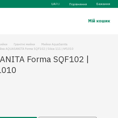
UA
RU
Бажання
Порівняння
Мій кошик
ийки
Гранітні мийки
Мийки AquaSanita
йка AQUASANITA Forma SQF102 | Silica 111 | №1010
NITA Forma SQF102 |
№1010