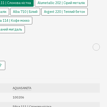
 111 | Слонова кістка
Alumetallic 202 | Сірий металік
талік
Alba 710 | Білий
Argent 220 | Теплий бетон
a 114 | Кофе мокко
ваний мигдаль
?
AQUASANITA
100206
Silica 111 | Слонова кістка