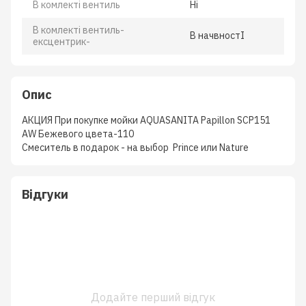
В комлектi вентиль
Нi
В комлектi вентиль-
В начвностI
ексцентрик-
Опис
АКЦИЯ При покупке мойки AQUASANITA Papillon SCP151
AW Бежевого цвета-110
Смеситель в подарок - на выбор Prince или Nature
Відгуки
Додайте перший відгук