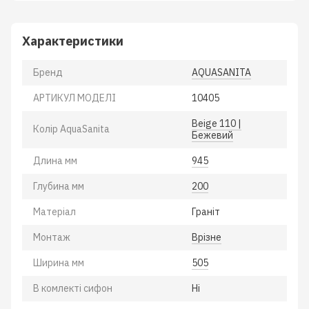
Характеристики
Бренд
AQUASANITA
АРТИКУЛ МОДЕЛІ
10405
Beige 110 |
Колiр AquaSanita
Бежевий
Длина мм
945
Глубина мм
200
Матеріал
Гранiт
Монтаж
Врiзне
Ширина мм
505
В комлектi сифон
Нi