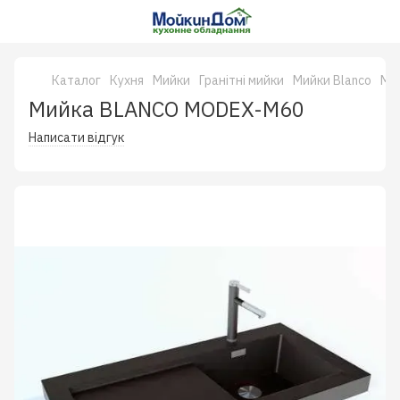
Каталог
Кухня
Мийки
Гранітні мийки
Мийки Blanco
Ми
Мийка BLANCO MODEX-M60
Написати відгук