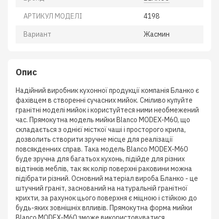
АРТИКУЛ МОДЕЛІ
4198
Вариант
Жасмин
Опис
Надійний виробник кухонної продукції компанія Бланко є
фахівцем в створенні сучасних мийок. Сміливо купуйте
гранітні моделі мийок і користуйтеся ними необмежений
час. Прямокутна модель мийки Blanco MODEX-M60, що
складається з однієї місткої чаші і просторого крила,
дозволить створити зручне місце для реалізації
повсякденних справ. Така модель Blanco MODEX-M60
буде зручна для багатьох кухонь, підійде для різних
відтінків меблів, так як колір поверхні раковини можна
підібрати різний. Основний матеріал вироба Бланко - це
штучний граніт, заснований на натуральній гранітної
крихти, за рахунок цього поверхня є міцною і стійкою до
будь-яких зовнішніх впливів. Прямокутна форма мийки
Blanco MODEX-M60 зможе використовуватися