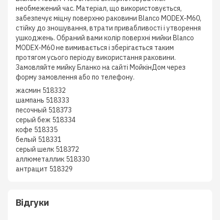
необмежений час. Матеріал, що використовується,
забезпечує міцну поверхню раковини Blanco MODEX-M60,
стійку до зношування, втрати привабливості і утворення
ушкоджень. Обраний вами колір поверхні мийки Blanco
MODEX-M60 не вимивається і зберігається таким
протягом усього періоду використання раковини.
Замовляйте мийку Бланко на сайті МойкінДом через
форму замовлення або по телефону.
жасмин 518332
шампань 518333
песочный 518373
серый беж 518334
кофе 518335
белый 518331
серый шелк 518372
аллюметаллик 518330
антрацит 518329
Відгуки