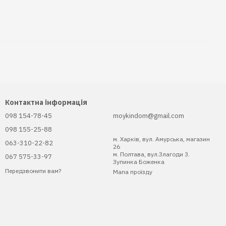
Контактна інформація
098 154-78-45
moykindom@gmail.com
098 155-25-88
м. Харків, вул. Амурська, магазин
063-310-22-82
26
м. Полтава, вул.Злагоди 3.
067 575-33-97
Зупинка Боженка
Передзвонити вам?
Мапа проїзду