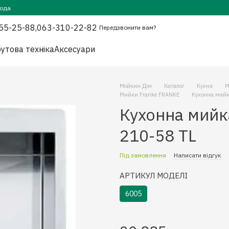
года
55-25-88,
063-310-22-82
Передзвонити вам?
утова техніка
Аксесуари
Мойкин Дім
Каталог
Кухня
М
Мийки Franke FRANKE
Кухонна мийк
Кухонна мийк
210-58 TL
Під замовлення
Написати відгук
АРТИКУЛ МОДЕЛІ
6005