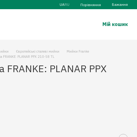
UA
RU
Бажання
Порівняння
Мій кошик
ийки
Європейські сталеві мийки
Мийки Franke
а FRANKE: PLANAR PPX 210-58 TL
а FRANKE: PLANAR PPX