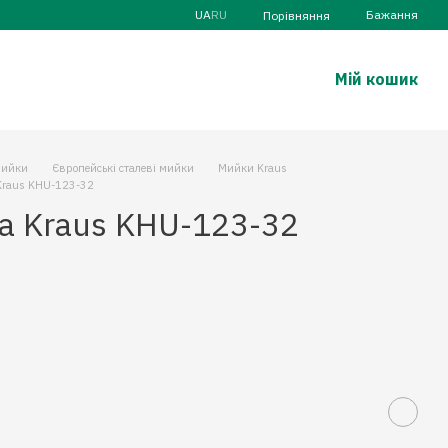
UA
RU
Бажання
Порівняння
Мій кошик
ийки
Європейські сталеві мийки
Мийки Kraus
Kraus KHU-123-32
а Kraus KHU-123-32