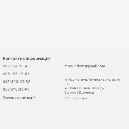
Контактна інформація
098 154-78-45
moykindom@gmail.com
098 155-25-88
м. Харків, вул. Амурська, магазин
063-310-22-82
26
м. Полтава, вул.Злагоди 3.
067 575-33-97
Зупинка Боженка
Передзвонити вам?
Мапа проїзду