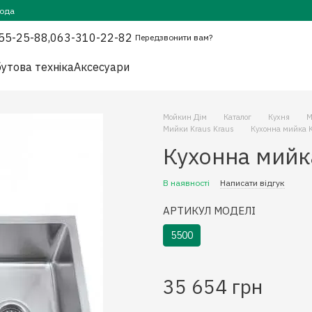
года
55-25-88,
063-310-22-82
Передзвонити вам?
утова техніка
Аксесуари
Мойкин Дім
Каталог
Кухня
М
Мийки Kraus Kraus
Кухонна мийка 
Кухонна мийк
В наявності
Написати відгук
АРТИКУЛ МОДЕЛІ
5500
35 654 грн