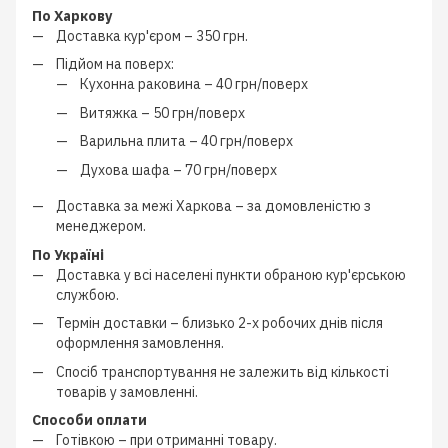
По Харкову
Доставка кур'єром –
350 грн.
Підйом на поверх:
Кухонна раковина –
40 грн/поверх
Витяжка –
50 грн/поверх
Варильна плита –
40 грн/поверх
Духова шафа –
70 грн/поверх
Доставка за межі Харкова –
за домовленістю з
менеджером
.
По Україні
Доставка у всі населені пункти обраною кур'єрською
службою.
Термін доставки – близько
2-х робочих днів
після
оформлення замовлення.
Спосіб транспортування не залежить від кількості
товарів у замовленні.
Способи оплати
Готівкою
–
при отриманні товару.