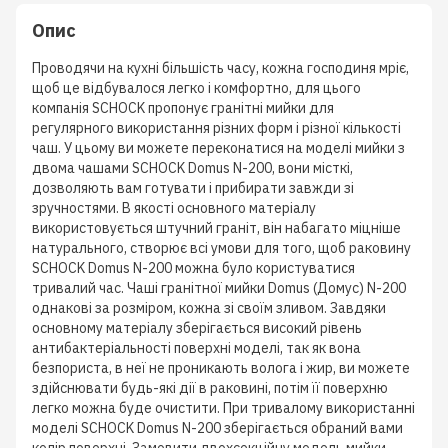
Опис
Проводячи на кухні більшість часу, кожна господиня мріє,
щоб це відбувалося легко і комфортно, для цього
компанія SCHOCK пропонує гранітні мийки для
регулярного використання різних форм і різної кількості
чаш. У цьому ви можете переконатися на моделі мийки з
двома чашами SCHOCK Domus N-200, вони місткі,
дозволяють вам готувати і прибирати завжди зі
зручностями. В якості основного матеріалу
використовується штучний граніт, він набагато міцніше
натурального, створює всі умови для того, щоб раковину
SCHOCK Domus N-200 можна було користуватися
тривалий час. Чаші гранітної мийки Domus (Домус) N-200
однакові за розміром, кожна зі своїм зливом. Завдяки
основному матеріалу зберігається високий рівень
антибактеріальності поверхні моделі, так як вона
безпориста, в неї не проникають волога і жир, ви можете
здійснювати будь-які дії в раковині, потім її поверхню
легко можна буде очистити. При тривалому використанні
моделі SCHOCK Domus N-200 зберігається обраний вами