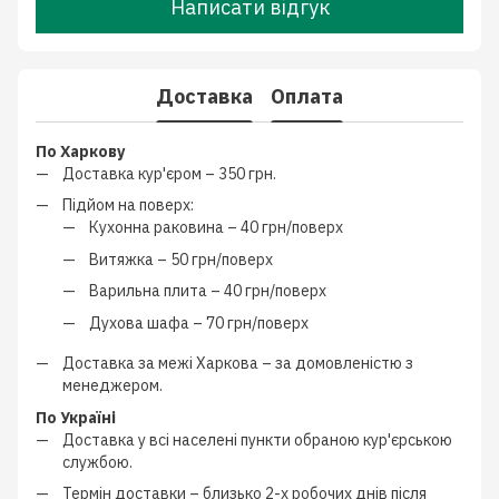
Написати відгук
Доставка
Оплата
По Харкову
Доставка кур'єром –
350 грн.
Підйом на поверх:
Кухонна раковина –
40 грн/поверх
Витяжка –
50 грн/поверх
Варильна плита –
40 грн/поверх
Духова шафа –
70 грн/поверх
Доставка за межі Харкова –
за домовленістю з
менеджером
.
По Україні
Доставка у всі населені пункти обраною кур'єрською
службою.
Термін доставки – близько
2-х робочих днів
після