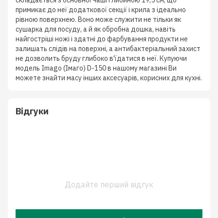
складається з основної чаші глибиною 19,5 см, що
примикає до неї додаткової секції і крила з ідеально
рівною поверхнею. Воно може служити не тільки як
сушарка для посуду, а й як обробна дошка, навіть
найгостріші ножі і здатні до фарбування продукти не
залишать слідів на поверхні, а антибактеріальний захист
не дозволить бруду глибоко в'їдатися в неї. Купуючи
модель Imago (Імаго) D-150 в нашому магазині Ви
можете знайти масу інших аксесуарів, корисних для кухні.
Відгуки
Додайте перший відгук