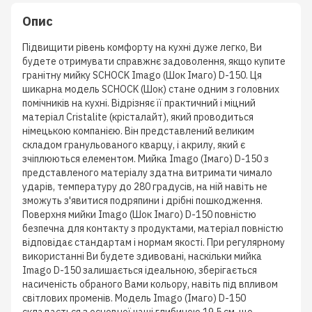
Опис
Підвищити рівень комфорту на кухні дуже легко, Ви
будете отримувати справжнє задоволення, якщо купите
гранітну мийку SCHOCK Imago (Шок Імаго) D-150. Ця
шикарна модель SCHOCK (Шок) стане одним з головних
помічників на кухні. Відрізняє її практичний і міцний
матеріал Cristalite (крісталайт), який проводиться
німецькою компанією. Він представлений великим
складом гранульованого кварцу, і акрилу, який є
зчіплюються елементом. Мийка Imago (Імаго) D-150 з
представленого матеріалу здатна витримати чимало
ударів, температуру до 280 градусів, на ній навіть не
зможуть з'явитися подряпини і дрібні пошкодження.
Поверхня мийки Imago (Шок Імаго) D-150 повністю
безпечна для контакту з продуктами, матеріал повністю
відповідає стандартам і нормам якості. При регулярному
використанні Ви будете здивовані, наскільки мийка
Imago D-150 залишається ідеальною, зберігається
насиченість обраного Вами кольору, навіть під впливом
світлових променів. Модель Imago (Імаго) D-150