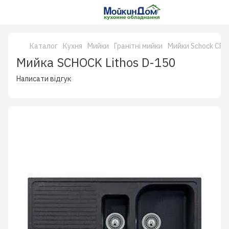
Каталог
Кухня
Мийки
Гранітні мийки
Мийки Schock CRI
Мийка SCHOCK Lithos D-150
Написати відгук