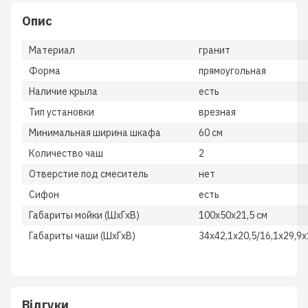
Опис
Материал
гранит
Форма
прямоугольная
Наличие крыла
есть
Тип установки
врезная
Минимальная ширина шкафа
60 см
Количество чаш
2
Отверстие под смеситель
нет
Сифон
есть
Габариты мойки (ШхГхВ)
100x50x21,5 см
Габариты чаши (ШхГхВ)
34х42,1х20,5/16,1х29,9х
Відгуки