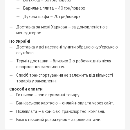
Варильна плита –
40 грн/поверх
Духова шафа –
70 грн/поверх
Доставка за межі Харкова –
за домовленістю з
менеджером
.
По Україні
Доставка у всі населені пункти обраною кур'єрською
службою.
Термін доставки – близько
2-х робочих днів
після
оформлення замовлення.
Спосіб транспортування не залежить від кількості
товарів у замовленні.
Способи оплати
Готівкою
–
при отриманні товару.
Банківською карткою
–
онлайн-оплата через сайт.
Післяплата
–
з
комісією транспортної компанії
.
Безготівковий розрахунок
–
за реквізитами.