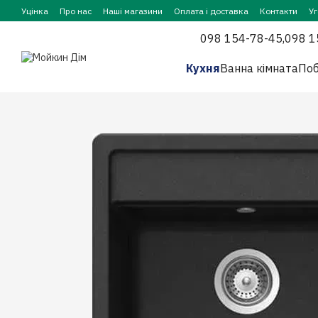
Перейти до основного контенту
Уцінка
Про нас
Наші магазини
Оплата і доставка
Контакти
У
098 154-78-45,
098 1
Кухня
Ванна кімната
Поб