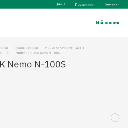
UA
RU
Бажання
Порівняння
Мій кошик
ийки
Гранітні мийки
Мийки Schock CRISTALITE
TALITE
Мийка SCHOCK Nemo N-100S
K Nemo N-100S