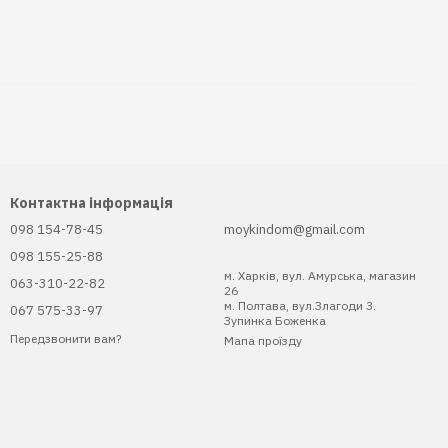
Контактна інформація
098 154-78-45
moykindom@gmail.com
098 155-25-88
м. Харків, вул. Амурська, магазин
063-310-22-82
26
м. Полтава, вул.Злагоди 3.
067 575-33-97
Зупинка Боженка
Передзвонити вам?
Мапа проїзду