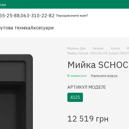
года
55-25-88,
063-310-22-82
Передзвонити вам?
утова техніка
Аксесуари
Мойкин Дім
Каталог
Кухня
М
Мийки Schock CRISTALITE Schock CRIS
Мийка SCHOC
В наявності
Написати відгук
АРТИКУЛ МОДЕЛІ
4125
12 519 грн