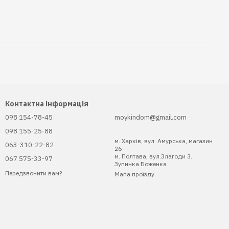
Контактна інформація
098 154-78-45
moykindom@gmail.com
098 155-25-88
м. Харків, вул. Амурська, магазин
063-310-22-82
26
м. Полтава, вул.Злагоди 3.
067 575-33-97
Зупинка Боженка
Передзвонити вам?
Мапа проїзду