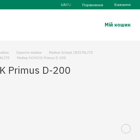
UA
RU
Бажання
Порівняння
Мій кошик
ийки
Гранітні мийки
Мийки Schock CRISTALITE
TALITE
Мийка SCHOCK Primus D-200
 Primus D-200