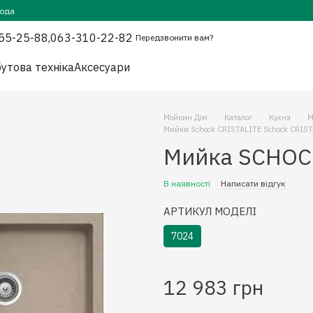
года
55-25-88,
063-310-22-82
Передзвонити вам?
утова техніка
Аксесуари
Мойкин Дім
Каталог
Кухня
М
Мийки Schock CRISTALITE Schock CRIS
Мийка SCHOCK
В наявності
Написати відгук
АРТИКУЛ МОДЕЛІ
7024
12 983 грн