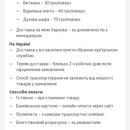
Витяжка –
50 грн/поверх
Варильна плита –
40 грн/поверх
Духова шафа –
70 грн/поверх
Доставка за межі Харкова –
за домовленістю з
менеджером
.
По Україні
Доставка у всі населені пункти обраною кур'єрською
службою.
Термін доставки – близько
2-х робочих днів
після
оформлення замовлення.
Спосіб транспортування не залежить від кількості
товарів у замовленні.
Способи оплати
Готівкою
–
при отриманні товару.
Банківською карткою
–
онлайн-оплата через сайт.
Післяплата
–
з
комісією транспортної компанії
.
Безготівковий розрахунок
–
за реквізитами.