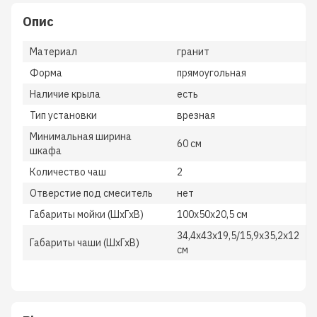
Опис
Материал
гранит
Форма
прямоугольная
Наличие крыла
есть
Тип установки
врезная
Минимальная ширина
60 см
шкафа
Количество чаш
2
Отверстие под смеситель
нет
Габариты мойки (ШхГхВ)
100x50x20,5 см
34,4х43х19,5/15,9х35,2х12
Габариты чаши (ШхГхВ)
см