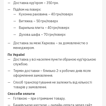
Доставка кур'єром –
350 грн.
Підйом на поверх:
Кухонна раковина –
40 грн/поверх
Витяжка –
50 грн/поверх
Варильна плита –
40 грн/поверх
Духова шафа –
70 грн/поверх
Доставка за межі Харкова –
за домовленістю з
менеджером
.
По Україні
Доставка у всі населені пункти обраною кур'єрською
службою.
Термін доставки – близько
2-х робочих днів
після
оформлення замовлення.
Спосіб транспортування не залежить від кількості
товарів у замовленні.
Способи оплати
Готівкою
–
при отриманні товару.
Банківською карткою
–
онлайн-оплата через сайт.