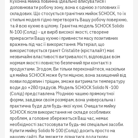
Кухонна мийка повинна ідеально вписуватися і
доповнювати робочу зону, вона є однією з головних її
складових. Що стосується гранітних мийок SCHOCK, то їх
стильні моделі гідно перетворять Вашу робочу поверхню,
та й всю кухню в цілому. Гранітна модель SCHOCK Solido
N-100 (Солід) - це виріб високої якості, створене
прикрасити Вашу кухню і привнести масу позитивних
вражень під час її використання. Матеріал, що
використовується граніт Cristalite (крісталайт) має
незвичайні властивості витривалості, відповідає всім
нормам якості і повністю безпечний при контакті з
продуктами. Згодом, Ви тільки переконайтеся, наскільки
ця мийка SCHOCK може бути міцною, вона захищений від
появи подряпин і тріщин, зможе витримати температуру
води до +280 градусів. Модель SCHOCK Solido N -100
(Солід) представлена ??однією чашею прямокутної
форми, завдяки своїм розмірам, вона універсальна і
практична буде для будь-якої кухні. Очищати мийку
SCHOCK після використання не складе особливих
проблем, а головне збережеться Ваш час, немає
необхідності застосовувати будь-які спеціальні засоби.
Купити мийку Solido N-100 (Солід) досить просто на
нашому сайті, Ви зможете дізнатися додаткову