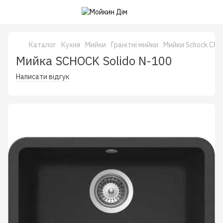
Каталог
Кухня
Мийки
Гранітні мийки
Мийки Schock CRI
Мийка SCHOCK Solido N-100
Написати відгук