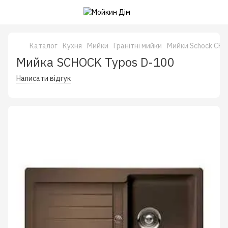
Каталог
Кухня
Мийки
Гранітні мийки
Мийки Schock CRI
Мийка SCHOCK Typos D-100
Написати відгук