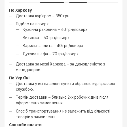
По Харкову
Доставка кур'єром –
350 грн.
Підйом на поверх:
Кухонна раковина –
40 грн/поверх
Витяжка –
50 грн/поверх
Варильна плита –
40 грн/поверх
Духова шафа –
70 грн/поверх
Доставка за межі Харкова –
за домовленістю з
менеджером
.
По Україні
Доставка у всі населені пункти обраною кур'єрською
службою.
Термін доставки – близько
2-х робочих днів
після
оформлення замовлення.
Спосіб транспортування не залежить від кількості
товарів у замовленні.
Способи оплати