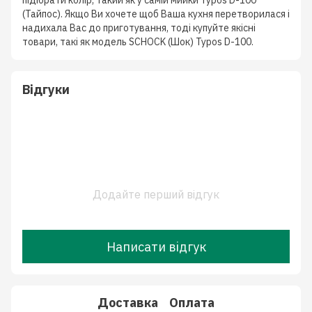
підібрати колір, такий як у самій мийки Typos D-100
(Тайпос). Якщо Ви хочете щоб Ваша кухня перетворилася і
надихала Вас до приготування, тоді купуйте якісні
товари, такі як модель SCHOCK (Шок) Typos D-100.
Відгуки
Додайте перший відгук
Написати відгук
Доставка
Оплата