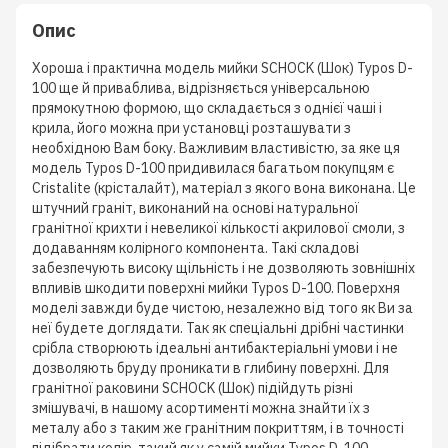
Опис
Хороша і практична модель мийки SCHOCK (Шок) Typos D-
100 ще й приваблива, відрізняється універсальною
прямокутною формою, що складається з однієї чаші і
крила, його можна при установці розташувати з
необхідною Вам боку. Важливим властивістю, за яке ця
модель Typos D-100 придивилася багатьом покупцям є
Cristalite (крісталайт), матеріал з якого вона виконана. Це
штучний граніт, виконаний на основі натуральної
гранітної крихти і невеликої кількості акрилової смоли, з
додаванням колірного компонента. Такі складові
забезпечують високу щільність і не дозволяють зовнішніх
впливів шкодити поверхні мийки Typos D-100. Поверхня
моделі завжди буде чистою, незалежно від того як Ви за
неї будете доглядати. Так як спеціальні дрібні частинки
срібла створюють ідеальні антибактеріальні умови і не
дозволяють бруду проникати в глибину поверхні. Для
гранітної раковини SCHOCK (Шок) підійдуть різні
змішувачі, в нашому асортименті можна знайти їх з
металу або з таким же гранітним покриттям, і в точності