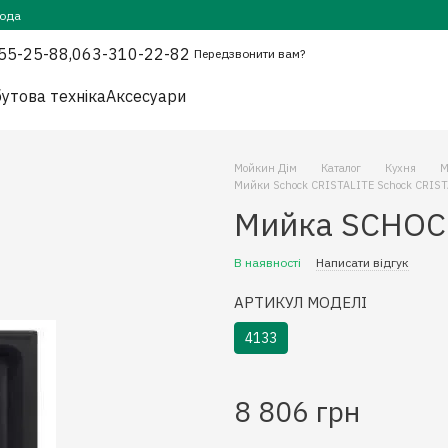
года
55-25-88,
063-310-22-82
Передзвонити вам?
утова техніка
Аксесуари
Мойкин Дім
Каталог
Кухня
М
Мийки Schock CRISTALITE Schock CRIS
Мийка SCHOCK
В наявності
Написати відгук
АРТИКУЛ МОДЕЛІ
4133
8 806 грн