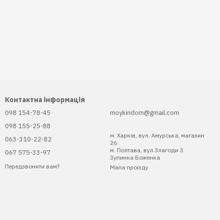
Контактна інформація
098 154-78-45
moykindom@gmail.com
098 155-25-88
м. Харків, вул. Амурська, магазин
063-310-22-82
26
м. Полтава, вул.Злагоди 3.
067 575-33-97
Зупинка Боженка
Передзвонити вам?
Мапа проїзду