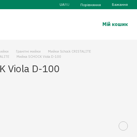
UA
RU
Бажання
Порівняння
Мій кошик
ийки
Гранітні мийки
Мийки Schock CRISTALITE
TALITE
Мийка SCHOCK Viola D-100
 Viola D-100