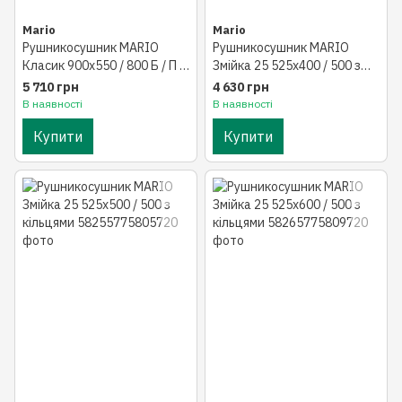
Mario
Mario
Рушникосушник MARIO
Рушникосушник MARIO
Класик 900х550 / 800 Б / П 1
Змійка 25 525х400 / 500 з
"
кільцями
5 710 грн
4 630 грн
В наявності
В наявності
Купити
Купити