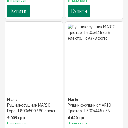
В наявності
В наявності
Купити
Купити
Mario
Mario
Рушникосушник MARIO
Рушникосушник MARIO
Гера-I 800х500 / 80 електр.
Трістар-I 600х445 / 55
TR л / п
електр.TR
9 009 грн
4 420 грн
В наявності
В наявності