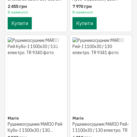
кільцями
електро. TR
2 455 грн
7 970 грн
В наявності
В наявності
Купити
Купити
Mario
Mario
Рушникосушник MARIO Рей
Рушникосушник MARIO Рей-
Кубо-І 1500х30 / 130
І 1100х30 / 130 електро. TR
електро. TR