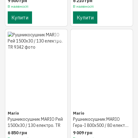
9 500 грн
6 210 грн
В наявності
В наявності
Купити
Купити
Mario
Mario
Рушникосушник MARIO Рей
Рушникосушник MARIO
1500х30 / 130 електро. TR
Гера-I 800х500 / 80 електр.
TR
6 850 грн
9 009 грн