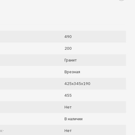
490
200
Гранит
Врезная
425х345х190
455
Нет
В наличии
к-
Нет