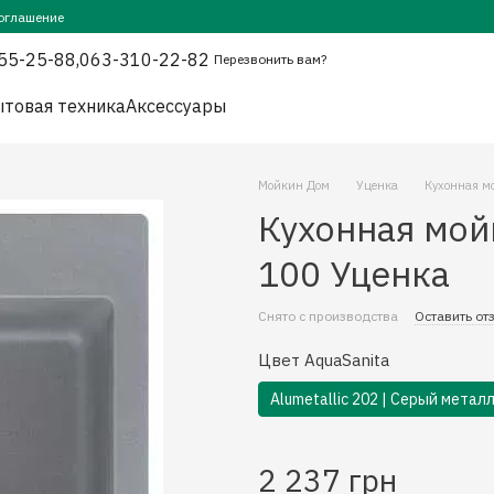
оглашение
55-25-88,
063-310-22-82
Перезвонить вам?
товая техника
Аксессуары
Мойкин Дом
Уценка
Кухонная м
Кухонная мо
100 Уценка
Снято с производства
Оставить от
Цвет AquaSanita
Alumetallic 202 | Cерый метал
2 237 грн