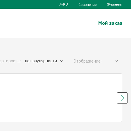
UA
RU
Желания
Сравнение
Мой заказ
ортировка:
по популярности
Отображение: