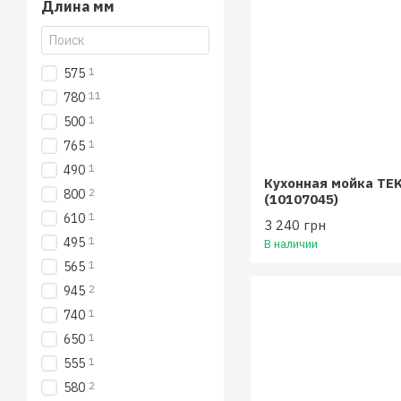
Длина мм
1
575
11
780
1
500
1
765
1
490
Кухонная мойка TE
2
800
(10107045)
1
610
3 240 грн
1
495
В наличии
1
565
2
945
1
740
1
650
1
555
2
580