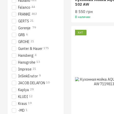
Fabiano
102 AW
44
Falanco
8 550 грн
463
FRANKE
В наличии
21
GERTS
79
Gorenje
ХИТ
6
GRB
21
GROHE
175
Gunter & Hauer
4
Hansberg
13
Hansgrohe
21
Imprese
9
InSinkErator
10
JACOB DELAFON
29
Kaplya
12
KLUDI
19
Kraus
1
-MD