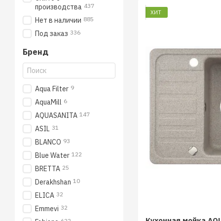
437
производства
ХИТ
885
Нет в наличии
336
Под заказ
Бренд
9
Aqua Filter
6
AquaMill
147
AQUASANITA
31
ASIL
93
BLANCO
122
Blue Water
25
BRETTA
10
Derakhshan
32
ELICA
32
Emmevi
Кухонная мойка AQ
622