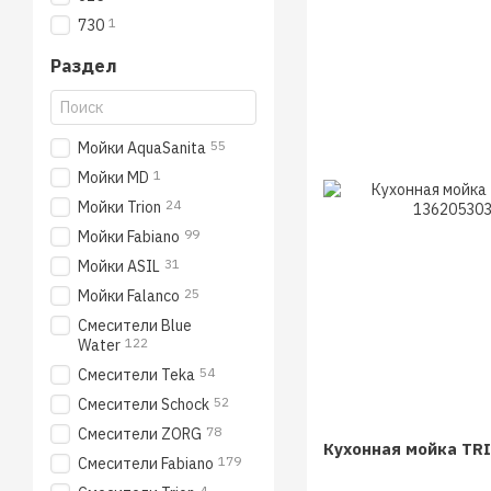
1
730
Раздел
55
Мойки AquaSanita
1
Мойки MD
24
Мойки Trion
99
Мойки Fabiano
31
Мойки ASIL
25
Мойки Falanco
Смесители Blue
122
Water
54
Смесители Teka
52
Смесители Schock
78
Смесители ZORG
Кухонная мойка TRI
179
Смесители Fabiano
4