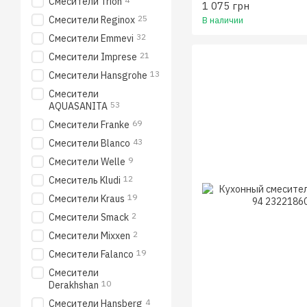
Смесители Trion
1 075 грн
25
Смесители Reginox
В наличии
32
Смесители Emmevi
21
Смесители Imprese
13
Смесители Hansgrohe
Смесители
53
AQUASANITA
69
Смесители Franke
43
Смесители Blanco
9
Смесители Welle
12
Смеситель Kludi
19
Смесители Kraus
2
Смесители Smack
2
Смесители Mixxen
19
Смесители Falanco
Смесители
10
Derakhshan
4
Смесители Hansberg