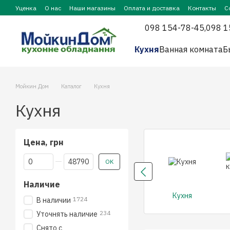
Перейти к основному контенту
Уценка
О нас
Наши магазины
Оплата и доставка
Контакты
С
098 154-78-45,
098 1
Кухня
Ванная комната
Б
Мойкин Дом
Каталог
Кухня
Кухня
Цена, грн
От Цена, грн
До Цена, грн
OK
Наличие
Кухня
1724
В наличии
234
Уточнять наличие
Снято с