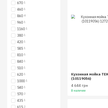
1
670
1
460
4
860
1
960
1
1160
1
380
1
420
1
585
5
810
1
840
1
510
Кухонная мойка TEK
1
620
(10119056)
1
1000
4 644 грн
1
540
В наличии
2
570
1
435
2
615