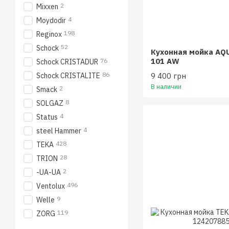
2
Mixxen
4
Moydodir
198
Reginox
52
Schock
Кухонная мойка AQ
101 AW
76
Schock CRISTADUR
86
9 400 грн
Schock CRISTALITE
В наличии
2
Smack
8
SOLGAZ
4
Status
4
steel Hammer
428
TEKA
28
TRION
2
-UA-UA
496
Ventolux
9
Welle
119
ZORG