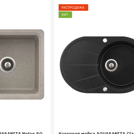
РАСПРОДАЖА
ХИТ
UASANITA Notus SQ
Кухонная мойка AQUASANITA Cla