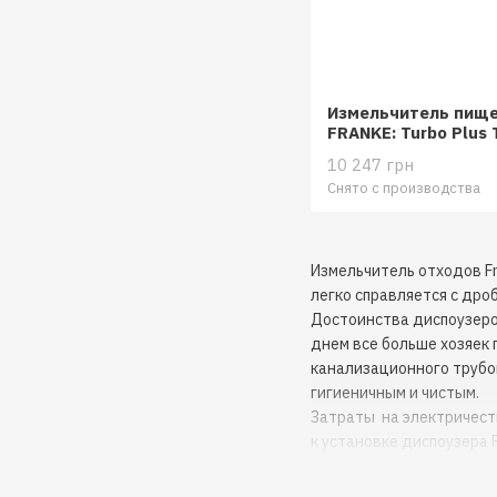
Измельчитель пище
FRANKE: Turbo Plus 
(134.0287.933)
10 247 грн
Снято с производства
Измельчитель отходов Fr
легко справляется с дро
Достоинства диспоузеро
днем все больше хозяек 
канализационного трубо
гигиеничным и чистым.
Затраты на электричеств
к установке диспоузера 
Измельчитель органичес
кухонной раковиной. Вме