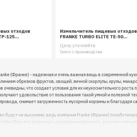
вых отходов
Измельчитель пищевых отходов
TP-125
FRANKE TURBO ELITE TE-50
134.0535.229
Цену уточняйте
Снято с производства
anke (Франке) - надежная и очень важная вещь в современной кухн
блением обрезков фруктов, овощей, яичной скорлупы, крупы, макаро
в очевидны, что создает условия для их неукоснительного роста 
получают удовольствие от пользования такой умной и полезной тех
провода, снимает загруженность мусорной корзины и благодаря са
о будут не высокими, ведь компания Franke (Франке) позаботилас
Franke (Франке) привлекать квалифицированного, опытного специа
ких отходов Franke (Франке) - компактное устройство, позволяю
сте с тем, подбирать специальную мойку нет необходимости, вед