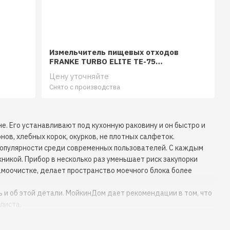
Измельчитель пищевых отходов
FRANKE TURBO ELITE TE-75
134.0535.241
Цену уточняйте
Снято с производства
е. Его устанавливают под кухонную раковину и он быстро и
нов, хлебных корок, окурков, не плотных салфеток.
популярности среди современных пользователей. С каждым
никой. Прибор в несколько раз уменьшает риск закупорки
моочистке, делает пространство моечного блока более
ь и об этой детали. МойкинДом дает рекомендации в том, что
листа.
щее эффективно использовать свободное пространство под
ь в МойкинДом выбирать можно модель, изготовленную из