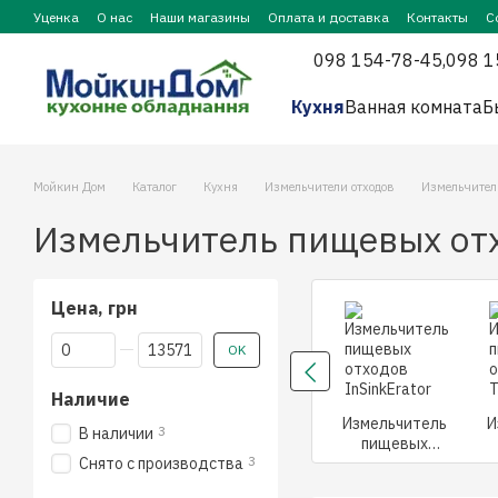
Перейти к основному контенту
Уценка
О нас
Наши магазины
Оплата и доставка
Контакты
С
098 154-78-45,
098 1
Кухня
Ванная комната
Б
Мойкин Дом
Каталог
Кухня
Измельчители отходов
Измельчител
Измельчитель пищевых от
Цена, грн
От Цена, грн
До Цена, грн
OK
Наличие
Измельчитель
И
3
В наличии
пищевых
3
Снято с производства
отходов
о
InSinkErator