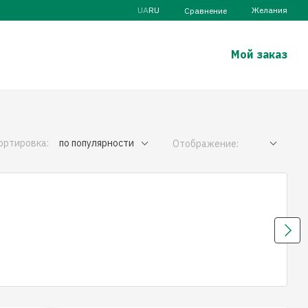
UA
RU
Желания
Сравнение
Мой заказ
ортировка:
по популярности
Отображение: