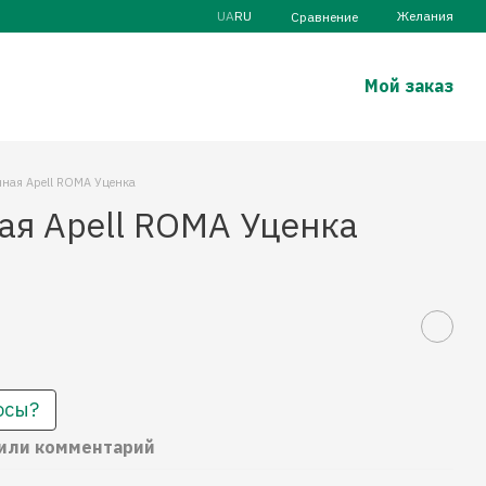
UA
RU
Желания
Сравнение
Мой заказ
нная Apell ROMA Уценка
ая Apell ROMA Уценка
осы?
 или комментарий